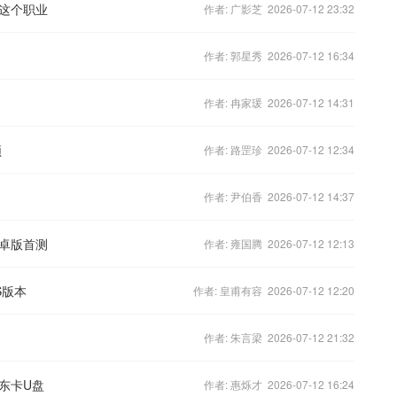
这个职业
作者: 广影芝 2026-07-12 23:32
作者: 郭星秀 2026-07-12 16:34
作者: 冉家瑗 2026-07-12 14:31
频
作者: 路罡珍 2026-07-12 12:34
作者: 尹伯香 2026-07-12 14:37
卓版首测
作者: 雍国腾 2026-07-12 12:13
S版本
作者: 皇甫有容 2026-07-12 12:20
作者: 朱言梁 2026-07-12 21:32
东卡U盘
作者: 惠烁才 2026-07-12 16:24