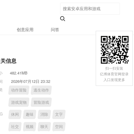
创意应用
问答
相关信息
扫一扫安装
小
482.41MB
亿博体育官网登录
入口发现更多
间
2026年07月12日 23:32
类
动作冒险
逃生动作
游戏宠物
冒险游戏
AG
休闲
趣味
消除
文字
社交
视频
聊天
空间