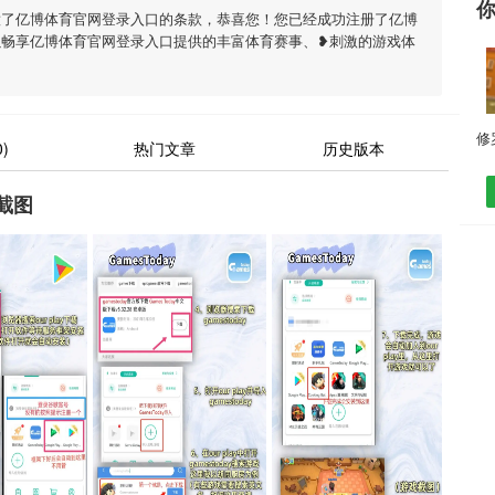
意了亿博体育官网登录入口的条款，恭喜您！您已经成功注册了亿博
以畅享亿博体育官网登录入口提供的丰富体育赛事、❥刺激的游戏体
)
热门文章
历史版本
截图