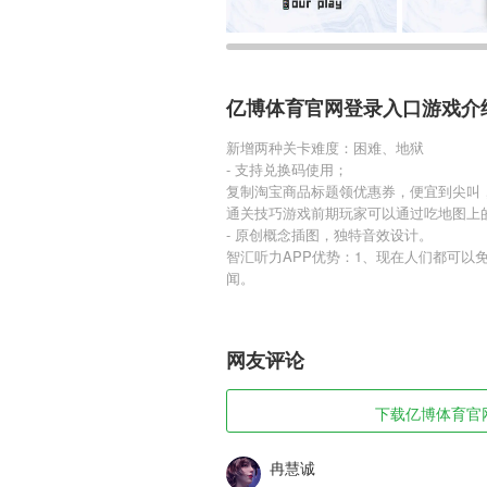
亿博体育官网登录入口游戏介
新增两种关卡难度：困难、地狱
- 支持兑换码使用；
复制淘宝商品标题领优惠券，便宜到尖叫
通关技巧游戏前期玩家可以通过吃地图上
- 原创概念插图，独特音效设计。
智汇听力APP优势：1、现在人们都可
闻。
网友评论
下载亿博体育官网登
冉慧诚