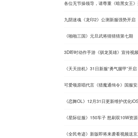
各位无节操领导，请尊重《暗黑女王》
九阴迷魂《龙印2》公测新服强势开启
《啪啪三国》元旦武将猜猜猜第七期
3D即时动作手游《驯龙英雄》宣传视
《天天挂机》31日新服“勇气腿甲”开启
可爱颂原唱代言《猎魔通缉令》国服安
《恋舞OL》12月31日更新维护优化iO
《星际征服》150车子 怒刷双10W资源
《全民奇迹》新版即将来袭看视频送京