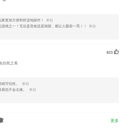
玩家更加方便和舒适地操作！
来自
机游戏之一！无论是音效还是画面，都让人眼前一亮！！
来自
823
验自然之美
游戏可玩性。
来自
容易也不会太难。
来自
章
更多