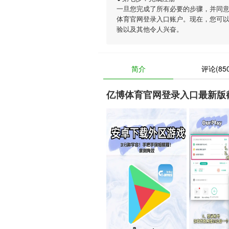
一旦您完成了所有必要的步骤，并同
体育官网登录入口账户。现在，您可
验以及其他令人兴奋。
简介
评论(850
亿博体育官网登录入口最新版