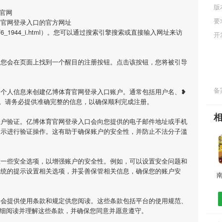
版
官网
要
育官网登录入口的官方网址
n/carname/6_1944_i.html）。您可以通过搜索引擎搜索或直接输入网址来访
开
，您会在页面上找到一个醒目的注册按钮。点击该按钮，您将被引导
备案
的个人信息来创建亿博体育官网登录入口账户。通常包括用户名、❥
。请务必提供准确完整的信息，以确保顺利完成注册。
账户验证。亿博体育官网登录入口会向您提供的电子邮件地址或手机
提示进行验证操作。这有助于确保账户的安全性，并防止不法分子滥
置一些安全选项，以增强账户的安全性。例如，可以设置安全问题和
系统的提示设置相关选项，并妥善保管相关信息，确保您的账户安
口会提供使用条款和规定供您阅读。这些条款包括平台的使用规范、
仔细阅读并理解这些条款，并确保您同意并愿意遵守。