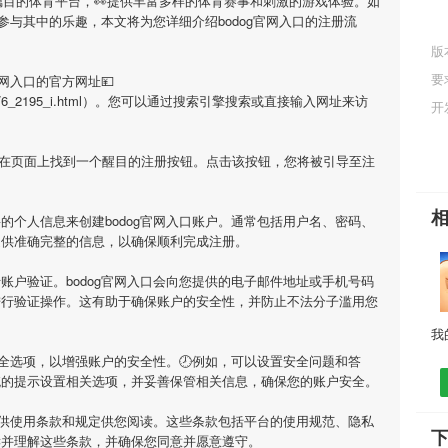
受瞩目的体育平台，👀提供丰富多样的体育赛事和刺激的游戏体验。如
参与其中的乐趣，本文将为您详细介绍
bodog官网入口
的注册流
版
要
官网入口
的官方网址💴
n/carname/6_2195_i.html）。您可以通过搜索引擎搜索或直接输入网址来访
开
会在页面上找到一个醒目的注册按钮。点击该按钮，您将被引导至注
要的个人信息来创建
bodog官网入口
账户。通常包括用户名、密码、
提供准确完整的信息，以确保顺利完成注册。
行账户验证。
bodog官网入口
会向您提供的电子邮件地址或手机号码
进行验证操作。这有助于确保账户的安全性，并防止不法分子滥用您
全选项，以增强账户的安全性。🕗例如，可以设置安全问题和答
统的提示设置相关选项，并妥善保管相关信息，确保您的账户安全。
供使用条款和规定供您阅读。这些条款包括平台的使用规范、隐私
下
读并理解这些条款，并确保您同意并愿意遵守。