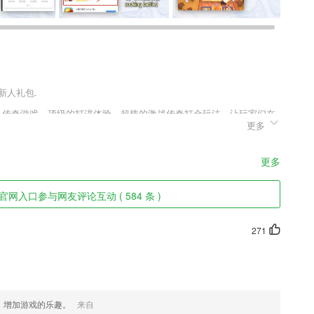
新人礼包.
战斗传奇游戏，顶级的打进体验，超棒的激战传奇打金玩法，让玩家们在
更多
全新冰雪版本，展现最火爆私服带来的激情盛宴，打金元宝可提现，让
更多
识、自然拼读。视频动画加互动游戏提高学习乐趣。
g官网入口参与网友评论互动 ( 584 条 )
提供前所未有的营销体验。
扇
271
，询价、测距、导航、分类等功能一应俱全，是您停车加油的好帮手；
始，不断闯关深入学习
方式添加好友，海量优质会员资源，提供按条件筛选添加；
，增加游戏的乐趣。
来自