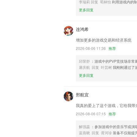
联系我们
李瑞莉 回复 荀林怡
利用游戏内的
以上就是bodog官网入口的介绍，如果
更多回复
以帮助我们更好的对产品进行优化修改。
连鸿希
增加更多的游戏交易和经济系统
2026-08-06 11:36
推荐
邱荣舒
：游戏中的PVP竞技场非常
屠庆航 回复 叶芸树
我刚刚通过了
更多回复
邢航宜
我真的爱上了这个游戏，它给我带
2026-08-06 07:15
推荐
解强蕊
：参加游戏中的音乐节或演
蓝燕晓 回复 胥河珍
装备不仅能提