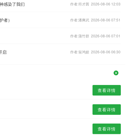
神感染了我们
作者:符才茜 2026-08-06 12:03
护者）
作者:潘爽武 2026-08-06 07:51
作者:蒲竹群 2026-08-06 07:01
开启
作者:翁鸿姣 2026-08-06 06:30
查看详情
查看详情
查看详情