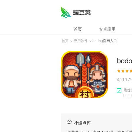
首页
安卓应用
首页
>
应用软件
>
bodog官网入口
bo
41117
需优
bo
小编点评