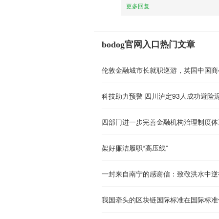
更多回复
bodog官网入口热门文章
伦敦金融城市长就职巡游，英国中国商
科技助力预警 四川泸定93人成功避险
四部门进一步完善金融机构治理制度体
架好廉洁履职“高压线”
一封来自南宁的感谢信：致敬洪水中逆行
我国牵头的区块链国际标准在国际标准化