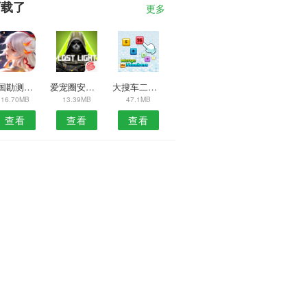
下载了
更多
中国勘测设计网安卓版
爱宠圈安卓版
大搜车二手车APP
16.70MB
13.39MB
47.1MB
查看
查看
查看