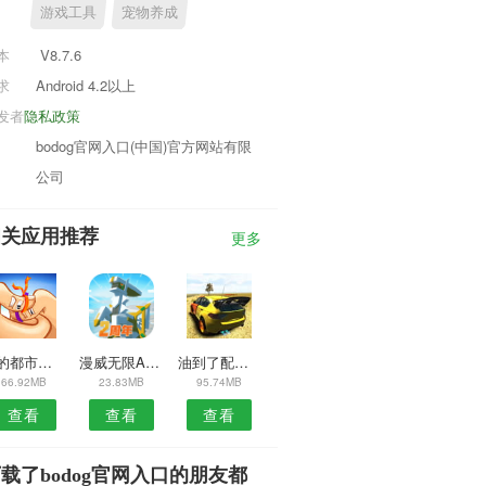
游戏工具
宠物养成
本
V8.7.6
求
Android 4.2以上
发者
隐私政策
bodog官网入口(中国)官方网站有限
公司
相关应用推荐
更多
我的都市天气安卓版
漫威无限APP
油到了配送司机端APP
66.92MB
23.83MB
95.74MB
查看
查看
查看
载了bodog官网入口的朋友都