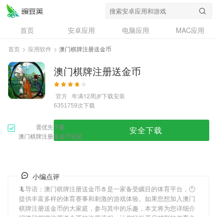
首页
安卓应用
电脑应用
MAC应用
资讯
专题
设计奖
创意应用
首页
>
应用软件
>
澳门棋牌注册送金币
问答
澳门棋牌注册送金币
官方
年满12周岁
下载安装
次下载
6351759
需优先下载
安全下载
澳门棋牌注册送金币安装
小编点评
🦎导语：
澳门棋牌注册送金币
🧂是一家备受瞩目的体育平台，🕚
提供丰富多样的体育赛事和刺激的游戏体验。如果您想加入
澳门
棋牌注册送金币
的大家庭，参与其中的乐趣，本文将为您详细介