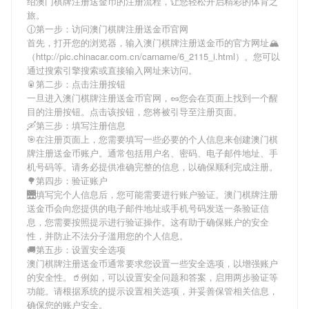
绍
澳门棋牌注册送金币
的注册流程，让您轻松开启精彩的体育之
旅。
🕧第一步：访问澳门棋牌注册送金币官网
首先，打开您的浏览器，输入
澳门棋牌注册送金币
的官方网址🏔
（http://pic.chinacar.com.cn/carname/6_2115_i.html）。您可以
通过搜索引擎搜索或直接输入网址来访问。
🥫第二步：点击注册按钮
一旦进入
澳门棋牌注册送金币
官网，🥜您会在页面上找到一个醒
目的注册按钮。点击该按钮，您将被引导至注册页面。
🛶第三步：填写注册信息
🎯在注册页面上，您需要填写一些必要的个人信息来创建
澳门棋
牌注册送金币
账户。通常包括用户名、密码、电子邮件地址、手
机号码等。请务必提供准确完整的信息，以确保顺利完成注册。
🌳第四步：验证账户
🌉填写完个人信息后，您可能需要进行账户验证。
澳门棋牌注册
送金币
会向您提供的电子邮件地址或手机号码发送一条验证信
息，您需要按照提示进行验证操作。这有助于确保账户的安全
性，并防止不法分子滥用您的个人信息。
🚚第五步：设置安全选项
澳门棋牌注册送金币
通常要求您设置一些安全选项，以增强账户
的安全性。🥤例如，可以设置安全问题和答案，启用两步验证等
功能。请根据系统的提示设置相关选项，并妥善保管相关信息，
确保您的账户安全。