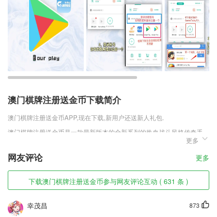
澳门棋牌注册送金币下载简介
澳门棋牌注册送金币
APP,现在下载,新用户还送新人礼包.
澳门棋牌注册送金币是一款最新版本的全新系列的热血战斗风格传奇手
更多
游，在这款经典的传奇之中，不仅仅拥有各种各样的全新玩法，还拥有了
玩家们最为喜欢的全新游戏玩法，开创了诸多全新的版本，还有一些极具
网友评论
更多
趣味性的副本，消耗一定的门派就可以直接进入，然后带着兄弟们一起展
开一场全新的游戏战斗。
下载澳门棋牌注册送金币参与网友评论互动 ( 631 条 )
澳门棋牌注册送金币软件特色
1,剑桥最新版"语言与内容" 结合学科课程,有料有趣
幸茂昌
873