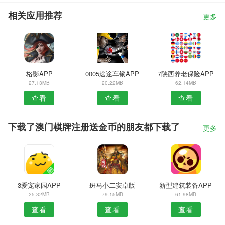
相关应用推荐
更多
格影APP
0005途途车锁APP
7陕西养老保险APP
27.13MB
20.22MB
62.14MB
查看
查看
查看
下载了澳门棋牌注册送金币的朋友都下载了
更多
3爱宠家园APP
斑马小二安卓版
新型建筑装备APP
25.32MB
79.15MB
61.98MB
查看
查看
查看