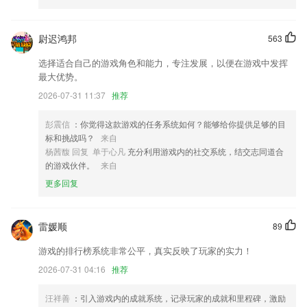
6.只需一个手机或iPad，24小时随时约课，1对1视频在线辅导，无接送成
本，上课时间自由方便，孩子足不出户就可接受专业陪练老师实时指导，
让孩子练琴知道对错、及时改进，高效利用练琴时间
尉迟鸿邦
563
澳门棋牌注册送金币更新了什么?
选择适合自己的游戏角色和能力，专注发展，以便在游戏中发挥
最大优势。
支持微信QQ图片分享；
2026-07-31 11:37
推荐
笔记记事优化
直播流程更简单了！只需要在比赛上直接点击直播就可以开播啦！
彭震信
：你觉得这款游戏的任务系统如何？能够给你提供足够的目
标和挑战吗？
来自
提升了系统的稳定性
杨茜馥 回复 单于心凡
充分利用游戏内的社交系统，结交志同道合
商品颜色和规格尺码属性支持搜索
的游戏伙伴。
来自
绿色纯洁软件，远离广告打扰！
更多回复
联系我们
以上就是澳门棋牌注册送金币的介绍，如果您喜欢这款软件，您可以到应
雷媛顺
89
用商店进行打分评论，说出您的使用经历，以帮助我们更好的对产品进行
优化修改。
游戏的排行榜系统非常公平，真实反映了玩家的实力！
2026-07-31 04:16
推荐
汪祥善
：引入游戏内的成就系统，记录玩家的成就和里程碑，激励