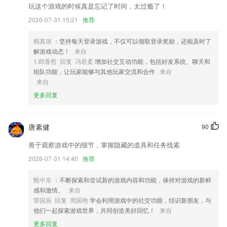
2,资讯，招考信息，地区公告，教育大事件，最新鲜的资讯，最优质的信
玩这个游戏的时候真是忘记了时间，太过瘾了！
息，在线学教师证app一览无余；
2026-07-31 15:21
推荐
3,支持企业、行业订制功能，用户可以一键切换客户端界面、栏目，实现
企业、行业订制资讯功能。
阎真琰
：坚持每天登录游戏，不仅可以领取登录奖励，还能及时了
4,历年真题,尽在掌握,把握动态,决胜考试
解游戏动态！
来自
1.郎香哲 回复 冯君柔
增加社交互动功能，包括好友系统、聊天和
5,共使用四个甚至更多的控制效果层。
组队功能，让玩家能够与其他玩家交流和合作
来自
6,学习更有效
来自
更多回复
澳门棋牌注册送金币软件优势
1.在线可以查看各种期刊文章，根据分类进行浏览，在阅读过程中，也标
注了阅读进度；
唐素健
90
2.练耳部分：音程练习包含了俩个八度内的所有音程，和弦包含了所有的
善于观察游戏中的细节，掌握隐藏的道具和任务线索
三、七和弦以及其转位，调式包含了基本的各种大小调和中国民族调式，
2026-07-31 14:40
推荐
节奏包括了所有的基本节奏型，旋律部分包含了各种练习题。
3.排版合理，水墨风界面赏心悦目。
甄中东
：不断探索和尝试新的游戏内容和功能，保持对游戏的新鲜
感和激情。
来自
4.保藏试题，不会做的试题，或是以为有意义的试题都能够点击保藏，便
荣国辰 回复 周国艳
学会利用游戏中的社交功能，结识新朋友，与
于检查
他们一起探索游戏世界，共同创造美好回忆！
来自
5.操作方便，可切换到相应位置。
更多回复