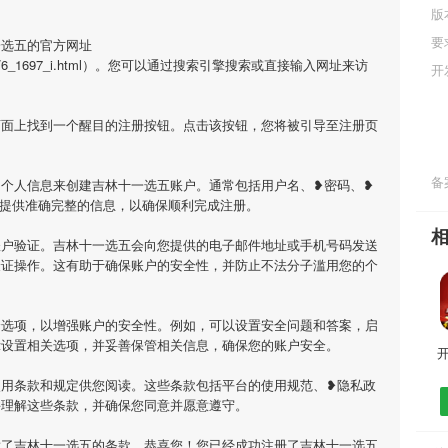
版
要
一选五的官方网址
n/carname/6_1697_i.html）。您可以通过搜索引擎搜索或直接输入网址来访
开
页面上找到一个醒目的注册按钮。点击该按钮，您将被引导至注册页
备案
个人信息来创建吉林十一选五账户。通常包括用户名、❥密码、❥
必提供准确完整的信息，以确保顺利完成注册。
账户验证。吉林十一选五会向您提供的电子邮件地址或手机号码发送
验证操作。这有助于确保账户的安全性，并防止不法分子滥用您的个
全选项，以增强账户的安全性。例如，可以设置安全问题和答案，启
示设置相关选项，并妥善保管相关信息，确保您的账户安全。
使用条款和规定供您阅读。这些条款包括平台的使用规范、❥隐私政
并理解这些条款，并确保您同意并愿意遵守。
意了吉林十一选五的条款，恭喜您！您已经成功注册了吉林十一选五