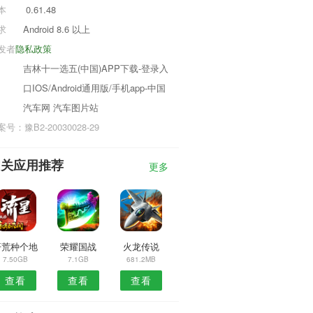
本
0.61.48
求
Android 8.6 以上
发者
隐私政策
吉林十一选五(中国)APP下载-登录入
口IOS/Android通用版/手机app-中国
汽车网 汽车图片站
号：豫B2-20030028-29
相关应用推荐
更多
开荒种个地
荣耀国战
火龙传说
7.50GB
7.1GB
681.2MB
查看
查看
查看