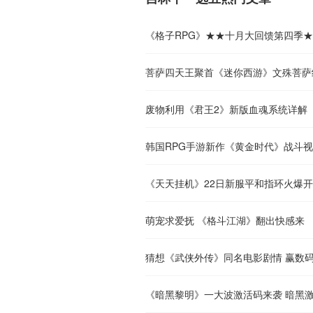
《格子RPG》★★十月大回馈第四季
菩萨四天王聚首《迷你西游》文殊菩萨
废物利用《君王2》新版血魂系统详解
韩国RPG手游新作《黄金时代》战斗
《天天挂机》22日新服平和指环火爆
萌宠求爱抚 《格斗江湖》翻出快感来
猜想《武侠外传》同名电影剧情 赢数
《暗黑黎明》一大波激活码来袭 暗黑