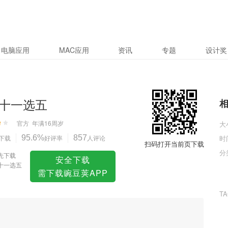
电脑应用
MAC应用
资讯
专题
设计奖
十一选五
官方
年满16周岁
大
下载
95.6%
好评率
857
人评论
时
扫码打开当前页下载
分
先下载
安全下载
十一选五
需下载豌豆荚APP
T