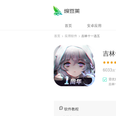
吉林十一选五
首页
安卓应用
首页
>
应用软件
>
吉林十一选五
吉林
6033
次
需优
吉林
软件教程