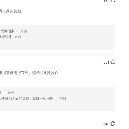
152
得丰厚的奖励
求大神指点！
来自
延续战斗
来自
551
根据需求进行存档、读档和删除操作
 ！
来自
我变身为无敌的英雄，战胜一切困难！
来自
543