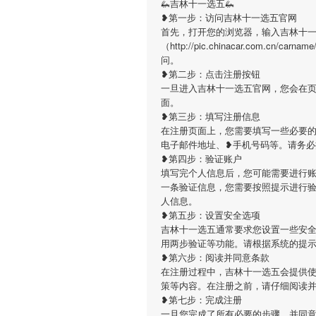
🦗吉林十一选五🦗
❥第一步：访问吉林十一选五官网
首先，打开您的浏览器，输入吉林十
（http://pic.chinacar.com.c
问。
❥第二步：点击注册按钮
一旦进入吉林十一选五官网，您会在
面。
❥第三步：填写注册信息
在注册页面上，您需要填写一些必要的
电子邮件地址、❥手机号码等。请务
❥第四步：验证账户
填写完个人信息后，您可能需要进行
一条验证信息，您需要按照提示进行
人信息。
❥第五步：设置安全选项
吉林十一选五通常要求您设置一些安
用两步验证等功能。请根据系统的提
❥第六步：阅读并同意条款
在注册过程中，吉林十一选五会提供
策等内容。在注册之前，请仔细阅读
❥第七步：完成注册
一旦您完成了所有必要的步骤，并同