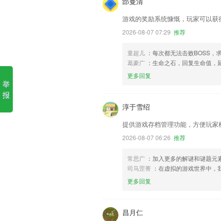
邰曼清
游戏的奖励系统慷慨，玩家可以获
2026-08-07 07:29
推荐
童超儿
：每次都无法击败BOSS，
葛豪广
：生命之石，回复生命值，
更多回复
举
报
淳于雪绍
提供游戏存档管理功能，方便玩家
2026-08-07 06:26
推荐
常思广
：加入更多的解谜和谜题元素
司马罡菁
：在虚拟的游戏世界中，
更多回复
昌月仁