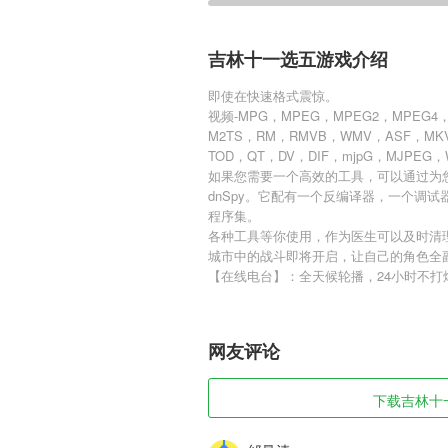
吉林十一选五游戏介绍
即使在快速格式震惊。
视频-MPG，MPEG，MPEG2，MPEG4，
M2TS，RM，RMVB，WMV，ASF，MKV
TOD，QT，DV，DIF，mjpG，MJPEG，
如果您需要一个高效的工具，可以通过为您
dnSpy。它配有一个反编译器，一个调
程序集。
各种工具等你使用，作为医生可以及时清
城市中的战斗即将开启，让自己的角色全
【在线电台】：全天候轮播，24小时不打
网友评论
下载吉林十一