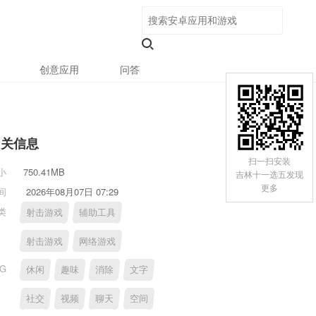
创意应用
问答
相关信息
扫一扫安装
小
750.41MB
吉林十一选五发现
更多
间
2026年08月07日 07:29
类
射击游戏
辅助工具
射击游戏
网络游戏
AG
休闲
趣味
消除
文字
社交
视频
聊天
空间