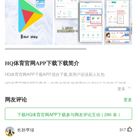
HQ体育官网APP下载下载简介
HQ体育官网APP下载
APP,现在下载,新用户还送新人礼包.
HQ体育官网APP下载是一款将全国各地优质玩法进行汇总的娱乐游戏，
更多
这里你可以邀请不同的玩家参与其中，享受到独特的棋牌欢乐，还可以根
据最为经典的匹配方式，让你在大厅当中寻找到不同的棋牌好友和他们进
网友评论
更多
行更多的切磋，每一次登录平台都能获得不同的礼包。
HQ体育官网APP下载软件特色
下载HQ体育官网APP下载参与网友评论互动 ( 286 条 )
1,包含：主题环创、区角案例解析、公开教研活动展示等
长孙亨绿
317
2,实时物流跟踪查询。