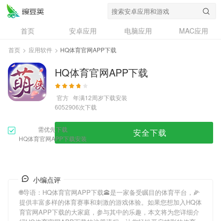
首页
安卓应用
电脑应用
MAC应用
资讯
专题
设计奖
创意应用
首页
>
应用软件
>
HQ体育官网APP下载
问答
HQ体育官网APP下载
官方
年满12周岁
下载安装
次下载
6052906
需优先下载
安全下载
HQ体育官网APP下载安装
小编点评
🌐导语：
HQ体育官网APP下载
🕋是一家备受瞩目的体育平台，🌽
提供丰富多样的体育赛事和刺激的游戏体验。如果您想加入
HQ体
育官网APP下载
的大家庭，参与其中的乐趣，本文将为您详细介