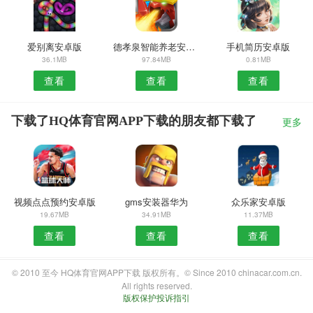
爱别离安卓版
德孝泉智能养老安卓版
手机简历安卓版
36.1MB
97.84MB
0.81MB
查看
查看
查看
下载了HQ体育官网APP下载的朋友都下载了
更多
视频点点预约安卓版
gms安装器华为
众乐家安卓版
19.67MB
34.91MB
11.37MB
查看
查看
查看
© 2010 至今 HQ体育官网APP下载 版权所有。© Since 2010 chinacar.com.cn.
All rights reserved.
版权保护投诉指引