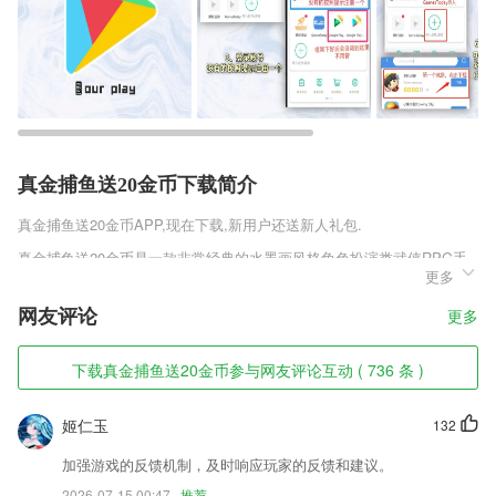
真金捕鱼送20金币下载简介
真金捕鱼送20金币
APP,现在下载,新用户还送新人礼包.
真金捕鱼送20金币是一款非常经典的水墨画风格角色扮演类武侠RPG手
更多
游，采用最新的物理引擎打造，高清细腻的全新场景，引人入胜的全新剧
情，匠心设计的人物形象造型，让你的眼前一新，玩家将在这里扮演的是
网友评论
更多
一个热爱江湖的闯荡者，展开一场热血刺激的战斗吧，喜欢少年侠客2手
游首发版v1.1.2这款游戏的玩家千万不要错过!
下载真金捕鱼送20金币参与网友评论互动 ( 736 条 )
真金捕鱼送20金币软件特色
1,一键导出：一键导出MP多平台分享至好友
姬仁玉
132
2,助教陪伴:一对一答疑,针对性批改练习,课后辅导,学的多记得牢
加强游戏的反馈机制，及时响应玩家的反馈和建议。
3,根据您的阅读记录，自动推荐最适合您的图书。
2026-07-15 00:47
推荐