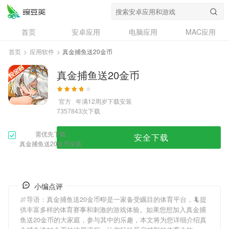
首页
安卓应用
电脑应用
MAC应用
资讯
专题
设计奖
创意应用
首页
>
应用软件
>
真金捕鱼送20金币
问答
真金捕鱼送20金币
官方
年满12周岁
下载安装
次下载
7357843
需优先下载
安全下载
真金捕鱼送20金币安装
小编点评
🍖导语：
真金捕鱼送20金币
🎼是一家备受瞩目的体育平台，🦎提
供丰富多样的体育赛事和刺激的游戏体验。如果您想加入
真金捕
鱼送20金币
的大家庭，参与其中的乐趣，本文将为您详细介绍
真