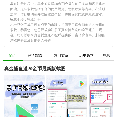
🕹在注册过程中，
真金捕鱼送20金币
会提供使用条款和规定供您
阅读。这些条款包括平台的使用规范、隐私政策等内容。在注册
之前，请仔细阅读并理解这些条款，并确保您同意并愿意遵守。
💻第七步：完成注册
🌮一旦您完成了所有必要的步骤，并同意了
真金捕鱼送20金币
的
条款，恭喜您！您已经成功注册了真金捕鱼送20金币账户。现
在，您可以畅享
真金捕鱼送20金币
提供的丰富体育赛事、刺激的
游戏体验以及其他令人兴奋
简介
评论(553)
热门文章
历史版本
视频
真金捕鱼送20金币最新版截图