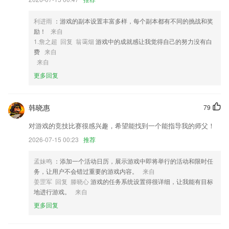
4,数据管理
利进雨
：游戏的副本设置丰富多样，每个副本都有不同的挑战和奖
5,可以快速的帮你分析手机中的各种垃圾文件和安装包，一步到位的帮你
励！
来自
全部卸载和清理痕迹。
1.詹之超 回复 翁霭烟
游戏中的成就感让我觉得自己的努力没有白
6,与出租车公司合作，2265司机专业有保障，为您提供更专业的乘车服务
费
来自
来自
真金捕鱼送20金币软件优势
更多回复
1.多种教学模式能够让孩子在学习的时候产生更多兴趣，爱上弹钢琴。
2.专业学习芬兰语老师，多年留国学习，掌握很多学习的方法。
韩晓惠
79
3.免费为学校2265开通高兆数的宽带专线网络，解决学校的教学及办公的
对游戏的竞技比赛很感兴趣，希望能找到一个能指导我的师父！
网络使用难题，为学校的信息华教学的建设奠定坚实的基础
2026-07-15 00:23
推荐
4.·有着众多练习方式可以，根据自己的练习需求进行针对性练习
5.比较全面的培训信息，在线视频学习以及课程还有随堂练习服务都有提
孟妹鸣
：添加一个活动日历，展示游戏中即将举行的活动和限时任
供；
务，让用户不会错过重要的游戏内容。
来自
姜罡军 回复 滕晓心
游戏的任务系统设置得很详细，让我能有目标
6.丰富多彩的副本挑戰，难度系数慢慢的提升，令人回味无穷挑战。
地进行游戏。
来自
真金捕鱼送20金币更新了什么?
更多回复
各大应用市场同步发布