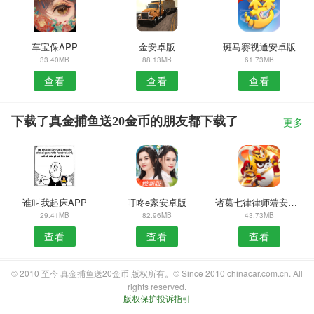
车宝保APP
金安卓版
斑马赛视通安卓版
33.40MB
88.13MB
61.73MB
查看
查看
查看
下载了真金捕鱼送20金币的朋友都下载了
更多
谁叫我起床APP
叮咚e家安卓版
诸葛七律律师端安卓版
29.41MB
82.96MB
43.73MB
查看
查看
查看
© 2010 至今 真金捕鱼送20金币 版权所有。© Since 2010 chinacar.com.cn. All
rights reserved.
版权保护投诉指引