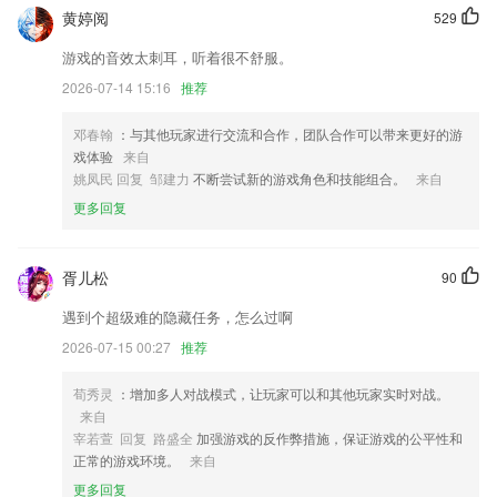
千本新书入库，喊你来看书啦
黄婷阅
529
修复推送角标不正确的bug
游戏的音效太刺耳，听着很不舒服。
以上就是开云(中国)Kaiyun的介绍，如果您喜欢这款软件，您可以到应用
2026-07-14 15:16
推荐
商店进行打分评论，说出您的使用经历，以帮助我们更好的对产品进行优
化修改。
邓春翰
：与其他玩家进行交流和合作，团队合作可以带来更好的游
客户管理优化，可以管理保单
戏体验
来自
姚凤民 回复 邹建力
不断尝试新的游戏角色和技能组合。
来自
提升系统多方面反应速度
更多回复
联系我们
以上就是真金捕鱼送20金币的介绍，如果您喜欢这款软件，您可以到应
用商店进行打分评论，说出您的使用经历，以帮助我们更好的对产品进行
胥儿松
90
优化修改。
遇到个超级难的隐藏任务，怎么过啊
2026-07-15 00:27
推荐
荀秀灵
：增加多人对战模式，让玩家可以和其他玩家实时对战。
来自
宰若萱 回复 路盛全
加强游戏的反作弊措施，保证游戏的公平性和
正常的游戏环境。
来自
更多回复