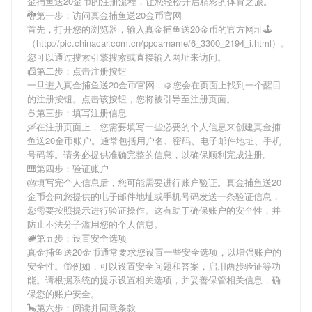
金捕鱼送20金币
的注册流程，让您轻松开启精彩的体育之旅。
🐉第一步：访问真金捕鱼送20金币官网
首先，打开您的浏览器，输入
真金捕鱼送20金币
的官方网址🕹
（http://pic.chinacar.com.cn/ppcarname/6_3300_2194_i.html）。
您可以通过搜索引擎搜索或直接输入网址来访问。
📠第二步：点击注册按钮
一旦进入
真金捕鱼送20金币
官网，🥮您会在页面上找到一个醒目
的注册按钮。点击该按钮，您将被引导至注册页面。
🍜第三步：填写注册信息
🛶在注册页面上，您需要填写一些必要的个人信息来创建
真金捕
鱼送20金币
账户。通常包括用户名、密码、电子邮件地址、手机
号码等。请务必提供准确完整的信息，以确保顺利完成注册。
🎹第四步：验证账户
🎂填写完个人信息后，您可能需要进行账户验证。
真金捕鱼送20
金币
会向您提供的电子邮件地址或手机号码发送一条验证信息，
您需要按照提示进行验证操作。这有助于确保账户的安全性，并
防止不法分子滥用您的个人信息。
🚞第五步：设置安全选项
真金捕鱼送20金币
通常要求您设置一些安全选项，以增强账户的
安全性。🦋例如，可以设置安全问题和答案，启用两步验证等功
能。请根据系统的提示设置相关选项，并妥善保管相关信息，确
保您的账户安全。
🦕第六步：阅读并同意条款