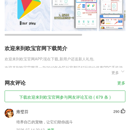
欢迎来到欧宝官网下载简介
欢迎来到欧宝官网
APP,现在下载,新用户还送新人礼包.
欢迎来到欧宝官网是一款2019年全民玩家都说好玩的仙侠类RPG手机游
更多
戏，游戏拥有高清精致的游戏画面，饱满的剧情故事，纯正的国风元素加
入其中，带领玩家感受原汁原味的仙侠体验，妖狐缘起首发版v1.0.1丰富
网友评论
更多
的副本BOSS，玩家可自由前往挑战，通过不断的冒险探索，寻找修仙的
奥妙。
下载欢迎来到欧宝官网参与网友评论互动 ( 679 条 )
欢迎来到欧宝官网软件特色
1,各地版本在更新，我们一直在努力。
雍璧芬
290
2,主课预约体验：在线预约2265LocoKids家庭浸入式英语试听课；好不
培养自己的宠物，让它们助你战斗
好试了就知道；
2026-07-14 20:12
推荐