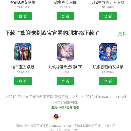
智能360安卓版
德宝利安卓版
JT2智管有方安卓版
98.84MB
13.62MB
56.19MB
查看
查看
查看
下载了欢迎来到欧宝官网的朋友都下载了
更多
油车宝安卓版
九牧货运承运端APP
职多薪预约安卓版
55.90MB
1.46MB
87.92MB
查看
查看
查看
© 2010 至今 欢迎来到欧宝官网 版权所有。© Since 2010 chinacar.com.cn. All
rights reserved.
版权保护投诉指引
・
增值电信业务经营许可证：京B2-201797163
网络出版服务许可证：（署）网
出证（京）字第2799号