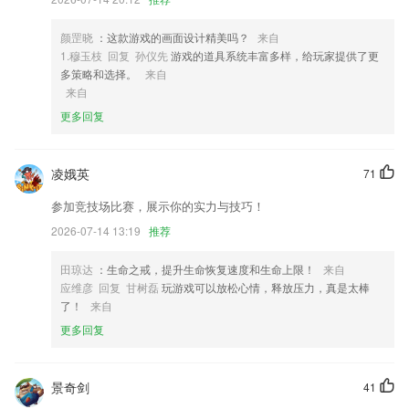
3,打开扬声器功能可以监控监控中的声音，可以自由调节音量；
4,更高的隐私性
颜罡晓
：这款游戏的画面设计精美吗？
来自
1.穆玉枝 回复 孙仪先
游戏的道具系统丰富多样，给玩家提供了更
5,个性定制：汇聚海量网址、千万小说、最新热门影视、美女、笑话等丰
多策略和选择。
来自
富优质内容，满足所有上网需求！个性定制，看你想看。
来自
6,丰富好听
更多回复
欢迎来到欧宝官网软件优势
1.这里提供更多有趣的朋友，让学生了解到更多精彩校园生活；
凌娥英
71
2.课前练习，智能评测，定位学生知识薄弱点
参加竞技场比赛，展示你的实力与技巧！
3.可以将需要参加培训的课程进行预约，线上参加报名更加方便；
2026-07-14 13:19
推荐
4.找到你要练习的乐谱。
田琼达
：生命之戒，提升生命恢复速度和生命上限！
来自
5.可以根据自己的年级，自行修改所在的年级，以便找到合适作文。
应维彦 回复 甘树磊
玩游戏可以放松心情，释放压力，真是太棒
了！
来自
6.在答题练习的时候，记录答题进度，利于下一次使用app学习新知识；
更多回复
欢迎来到欧宝官网更新了什么?
对界面交互进行了细微调整，更便捷
景奇剑
41
修复已知bug。基础体验优化，使用更流畅。