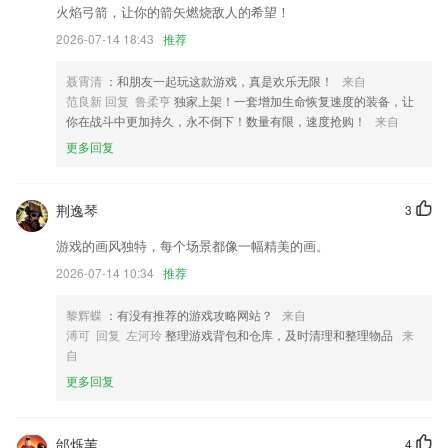
火焰弓箭，让你的箭矢燃烧敌人的希望！
修复圈子的已知BUG
2026-07-14 18:43
推荐
喂食记录支持直接选择食材营养剂，也可以选择从食谱导入
修复了有些手机上悬浮球翻译后消失的问题
聂霄清
：和朋友一起玩这款游戏，真是欢乐无限！
来自
范良新 回复 鲁柔亨
独家上架！一套增加生命恢复速度的装备，让
新增分词和九键快速清空功能
你在战斗中更加持久，永不倒下！数量有限，速度抢购！
来自
联系我们
更多回复
以上就是欢迎来到欧宝官网的介绍，如果您喜欢这款软件，您可以到应用
商店进行打分评论，说出您的使用经历，以帮助我们更好的对产品进行优
化修改。
荆逸琴
3
游戏的画风独特，每个场景都像一幅精美的画。
2026-07-14 10:34
推荐
黎辉蝶
：有没有推荐的游戏攻略网站？
来自
溥可 回复 左河玲
整理游戏背包和仓库，及时清理和整理物品
来
自
更多回复
邰烁苇
4