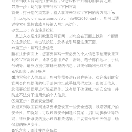
迎来到欧宝官网
的注册流程，让您轻松开启精彩的体育之旅。
🧑第一步：访问欢迎来到欧宝官网官网
首先，打开您的浏览器，输入
欢迎来到欧宝官网
的官方网址🦕
（http://pic.chinacar.com.cn/pic_info/902016.html）。您可以通
过搜索引擎搜索或直接输入网址来访问。
🌿第二步：点击注册按钮
一旦进入
欢迎来到欧宝官网
官网，📐您会在页面上找到一个醒目
的注册按钮。点击该按钮，您将被引导至注册页面。
🧀第三步：填写注册信息
🈯在注册页面上，您需要填写一些必要的个人信息来创建
欢迎来
到欧宝官网
账户。通常包括用户名、密码、电子邮件地址、手机
号码等。请务必提供准确完整的信息，以确保顺利完成注册。
⛪️第四步：验证账户
📻填写完个人信息后，您可能需要进行账户验证。
欢迎来到欧宝
官网
会向您提供的电子邮件地址或手机号码发送一条验证信息，
您需要按照提示进行验证操作。这有助于确保账户的安全性，并
防止不法分子滥用您的个人信息。
🕑第五步：设置安全选项
欢迎来到欧宝官网
通常要求您设置一些安全选项，以增强账户的
安全性。💵例如，可以设置安全问题和答案，启用两步验证等功
能。请根据系统的提示设置相关选项，并妥善保管相关信息，确
保您的账户安全。
☎️第六步：阅读并同意条款