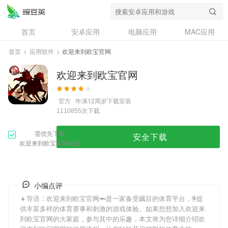
首页
安卓应用
电脑应用
MAC应用
资讯
专题
设计奖
创意应用
首页
>
应用软件
>
欢迎来到欧宝官网
问答
欢迎来到欧宝官网
官方
年满12周岁
下载安装
次下载
1110855
需优先下载
安全下载
欢迎来到欧宝官网安装
小编点评
👧导语：
欢迎来到欧宝官网
🦈是一家备受瞩目的体育平台，🖲提
供丰富多样的体育赛事和刺激的游戏体验。如果您想加入
欢迎来
到欧宝官网
的大家庭，参与其中的乐趣，本文将为您详细介绍
欢