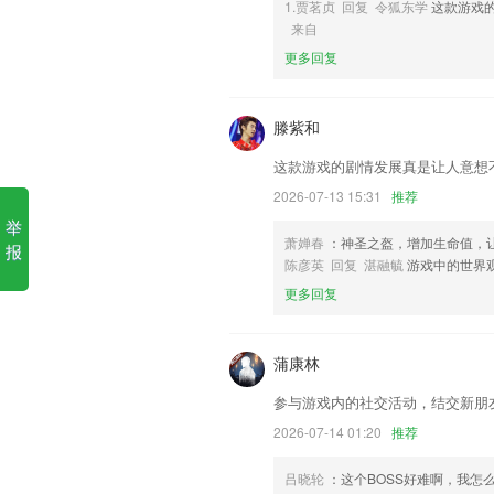
1.贾茗贞 回复 令狐东学
这款游戏
天豪棋牌全部版本软件优势
来自
更多回复
1.查看公告也比较的及时，手机上及时的
2.丰富的内容与多维度的功能让你全方位
滕紫和
3.根据分数实时评估，可以给大家带来更
4.·智能推荐用户可能想要学习的课程，
这款游戏的剧情发展真是让人意想
5.在线课堂：直播课 视频课 知识动画
2026-07-13 15:31
推荐
举
6.软件里面还有很多不同的软件功能的体
萧婵春
：神圣之盔，增加生命值，
报
天豪棋牌全部版本更新了什么
陈彦英 回复 湛融毓
游戏中的世界
更多回复
每种效果的变化都有其独特的布局和酷炫
支持多类型素材搜索，使用素材更便捷。
蒲康林
添加书签页面可能下个版本才会更新
本次更新内容：
参与游戏内的社交活动，结交新朋
移动端支持搜索频道页
2026-07-14 01:20
推荐
权限请求的时候频繁获取问题优化。
吕晓轮
：这个BOSS好难啊，我怎