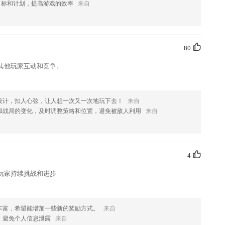
目标和计划，提高游戏的效率
来自
您喜欢这款软件，您可以到应用商店进行打分评论，说出您的使用经
改。
80
其他玩家互动和竞争。
设计，扣人心弦，让人想一次又一次地玩下去！
来自
和战局的变化，及时调整策略和位置，避免被敌人利用
来自
4
玩家持续挑战和进步
丰富，希望能增加一些新的奖励方式。
来自
，避免个人信息泄露
来自