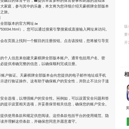
备受瞩目的体育平台，🏣提供丰富多样的体育赛事和刺激的游戏体
的大家庭，参与其中的乐趣，本文将为您详细介绍
天豪棋牌全部版本
育之旅。
网
牌全部版本
的官方网址🚤
版
n/pic_info/753034.html）。您可以通过搜索引擎搜索或直接输入网址来访问。
要
您会在页面上找到一个醒目的注册按钮。点击该按钮，您将被引导至
开
要的个人信息来创建
天豪棋牌全部版本
账户。通常包括用户名、密
务必提供准确完整的信息，以确保顺利完成注册。
行账户验证。
天豪棋牌全部版本
会向您提供的电子邮件地址或手机
提示进行验证操作。这有助于确保账户的安全性，并防止不法分子滥
安全选项，以增强账户的安全性。🆖例如，可以设置安全问题和答
统的提示设置相关选项，并妥善保管相关信息，确保您的账户安全。
会提供使用条款和规定供您阅读。这些条款包括平台的使用规范、隐
阅读并理解这些条款，并确保您同意并愿意遵守。