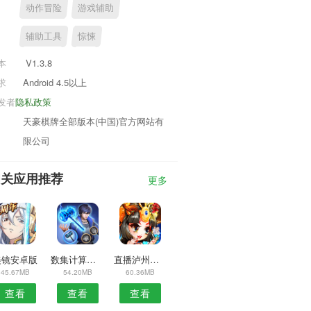
动作冒险
游戏辅助
辅助工具
惊悚
本
V1.3.8
求
Android 4.5以上
发者
隐私政策
天豪棋牌全部版本(中国)官方网站有
限公司
相关应用推荐
更多
美镜安卓版
数集计算器APP
直播泸州安卓版
45.67MB
54.20MB
60.36MB
查看
查看
查看