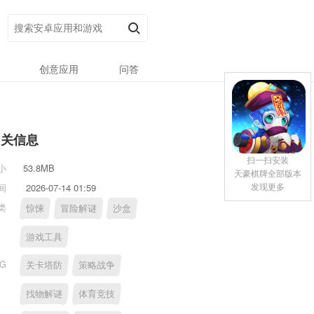
创意应用
问答
相关信息
扫一扫安装
小
53.8MB
天豪棋牌全部版本
发现更多
间
2026-07-14 01:59
类
惊悚
冒险解谜
沙盒
游戏工具
AG
关卡塔防
策略战争
找物解谜
体育竞技