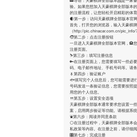
🚋导语：
天豪棋牌全部版本
💁是一家
验。如果您想加入
天豪棋牌全部版本
的注册流程，让您轻松开启精彩的体
🌒第一步：访问天豪棋牌全部版本官
首先，打开您的浏览器，输入
天豪棋
（http://pic.chinacar.com.c
🧒第二步：点击注册按钮
一旦进入
天豪棋牌全部版本
官网，🏨
注册页面。
⛷第三步：填写注册信息
🔑在注册页面上，您需要填写一些必
码、电子邮件地址、手机号码等。请
🌷第四步：验证账户
🐟填写完个人信息后，您可能需要进
号码发送一条验证信息，您需要按照
用您的个人信息。
🍴第五步：设置安全选项
天豪棋牌全部版本
通常要求您设置一些
案，启用两步验证等功能。请根据系
⛲第六步：阅读并同意条款
⚪在注册过程中，
天豪棋牌全部版本
私政策等内容。在注册之前，请仔细
🎛第七步：完成注册