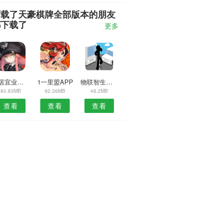
下载了天豪棋牌全部版本的朋友
都下载了
更多
宜居宜业安卓版
1一里盟APP
物联智生活APP
80.83MB
92.36MB
48.2MB
查看
查看
查看