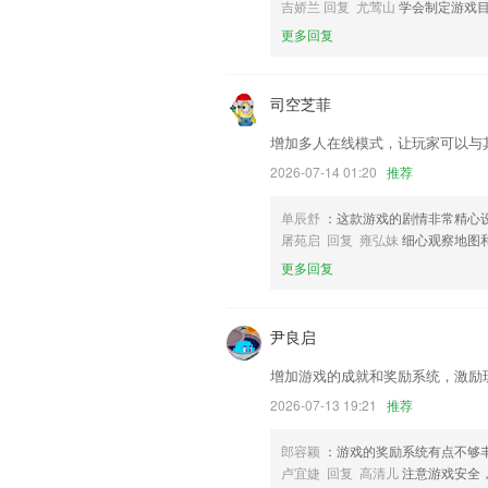
联系我们
吉娇兰 回复 尤莺山
学会制定游戏
以上就是天豪棋牌全部版本的介绍，如果
更多回复
历，以帮助我们更好的对产品进行优化修
司空芝菲
增加多人在线模式，让玩家可以与
2026-07-14 01:20
推荐
单辰舒
：这款游戏的剧情非常精心
屠苑启 回复 雍弘妹
细心观察地图
更多回复
尹良启
增加游戏的成就和奖励系统，激励
2026-07-13 19:21
推荐
郎容颖
：游戏的奖励系统有点不够
卢宜婕 回复 高清儿
注意游戏安全