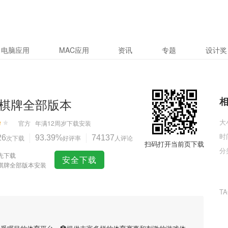
电脑应用
MAC应用
资讯
专题
设计奖
棋牌全部版本
大
官方
年满12周岁
下载安装
时
26
次下载
93.39%
好评率
74137
人评论
扫码打开当前页下载
分
先下载
安全下载
棋牌全部版本安装
T