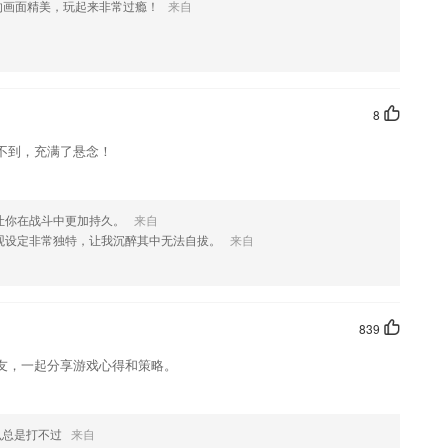
的画面精美，玩起来非常过瘾！
来自
参与各种培训活动，不断提升技能。
学习诗词（古诗、古诗词）
好的能给大家带来不同选择
8
在寻找课程的时候就可以直接从推荐课程内查找
不到，充满了悬念！
更好的为孩子掌握素质教育知识点
验，让孩子通过软件得到了很好的使用。
让你在战斗中更加持久。
来自
?
观设定非常独特，让我沉醉其中无法自拔。
来自
的涂鸦细节。
839
友，一起分享游戏心得和策略。
么总是打不过
来自