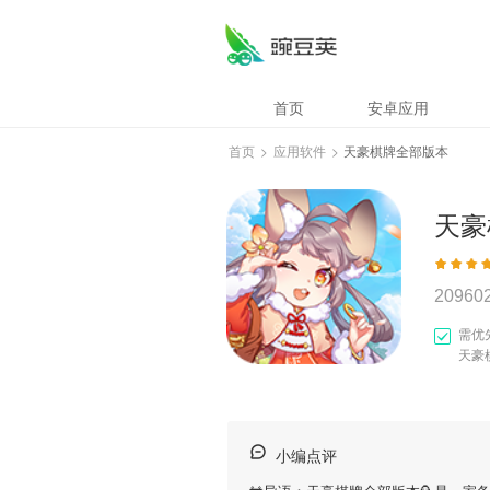
首页
安卓应用
首页
>
应用软件
>
天豪棋牌全部版本
天豪
20960
需优
天豪
小编点评