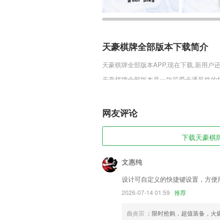
天豪棋牌全部版本下载简介
天豪棋牌全部版本
APP,现在下载,新用户
天豪棋牌全部版本是一款可爱卡通风格的
诙谐的游戏氛围。丰富的游戏场景和游戏
戏剧情，上手简单的操作技巧，好玩有趣
网友评论
天豪棋牌全部版本软件特色
1,作息管控、护眼提示、成长报告、流量
下载天豪棋牌
2,这里面显示的内容是很全面的，可以为
3,幸运星描红，让孩子喜欢上写字的感觉
文惠纯
4,【阅读赚钱】 用户只需简单点击分享
设计可自定义的快捷键设置，方便
职、理财、养生、娱乐八卦、心灵鸡汤，
2026-07-14 01:59
推荐
5,同时还可以将经过动漫画的形象改成自
曲炎宗
：限时抢购，超值装备，火
6,支持邀请他人参与会议，预约会议室