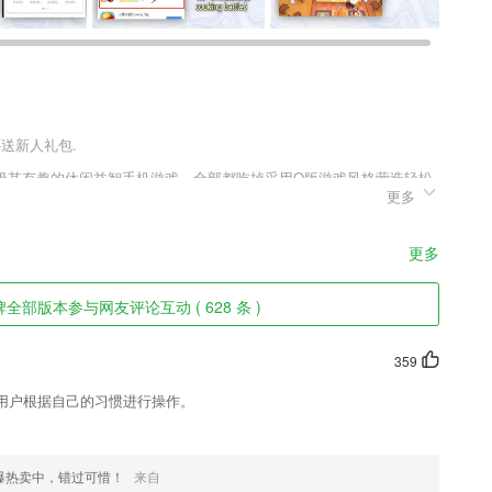
还送新人礼包.
极其有趣的休闲益智手机游戏，全部都吃掉采用Q版游戏风格营造轻松
更多
关卡以及轻松舒缓游戏背景音乐给玩家畅爽的游戏体验，丰富精彩的游
的关卡模式，更有多个不同趣味的游戏关卡等你解锁体验。
更多
保护功能一应俱全，哄睡神器
全部版本参与网友评论互动 ( 628 条 )
大家带来很不错的参考意义。
；
359
，朋友圈好友点击就能获取收入。赚钱超简单，每天更新分享内容，兼
用户根据自己的习惯进行操作。
海量内容。
己的头像，也是非常的有趣哦。
爆热卖中，错过可惜！
来自