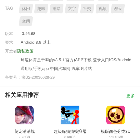
TAG
休闲
趣味
消除
文字
社交
视频
聊天
空间
版本
3.46.68
要求
Android 8.9 以上
开发者
隐私政策
球速体育是干嘛的v3.5.1(官方)APP下载-登录入口IOS/Android
通用版/手机app-中国汽车网 汽车图片站
备案号：豫B2-20030028-29
相关应用推荐
更多
萌宠消消战
超级躲猫猫模拟器
模版颜色分类3D
2.75GB
8.60GB
773.43MB