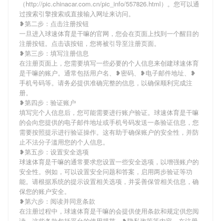
（http://pic.chinacar.com.cn/pic_info/557826.html）。您可以通
过搜索引擎搜索或直接输入网址来访问。
❥第二步：点击注册按钮
一旦进入球速体育是干嘛的官网，您会在页面上找到一个醒目的
注册按钮。点击该按钮，您将被引导至注册页面。
❥第三步：填写注册信息
在注册页面上，您需要填写一些必要的个人信息来创建球速体育
是干嘛的账户。通常包括用户名、❥密码、❥电子邮件地址、❥
手机号码等。请务必提供准确完整的信息，以确保顺利完成注
册。
❥第四步：验证账户
填写完个人信息后，您可能需要进行账户验证。球速体育是干嘛
的会向您提供的电子邮件地址或手机号码发送一条验证信息，您
需要按照提示进行验证操作。这有助于确保账户的安全性，并防
止不法分子滥用您的个人信息。
❥第五步：设置安全选项
球速体育是干嘛的通常要求您设置一些安全选项，以增强账户的
安全性。例如，可以设置安全问题和答案，启用两步验证等功
能。请根据系统的提示设置相关选项，并妥善保管相关信息，确
保您的账户安全。
❥第六步：阅读并同意条款
在注册过程中，球速体育是干嘛的会提供使用条款和规定供您阅
读。这些条款包括平台的使用规范、❥隐私政策等内容。在注册