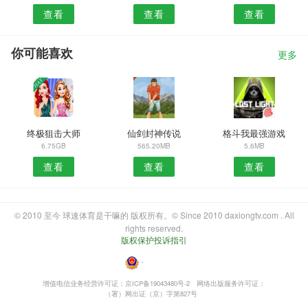
查看
查看
查看
你可能喜欢
更多
终极狙击大师
仙剑封神传说
格斗我最强游戏
6.75GB
565.20MB
5.6MB
查看
查看
查看
© 2010 至今 球速体育是干嘛的 版权所有。© Since 2010 daxiongtv.com . All
rights reserved.
版权保护投诉指引
・
增值电信业务经营许可证：京ICP备19043480号-2
网络出版服务许可证：
（署）网出证（京）字第827号