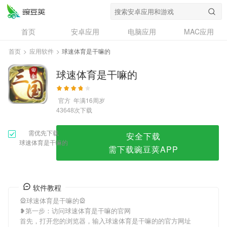
球速体育是干嘛的
首页
安卓应用
电脑应用
MAC应用
资讯
专题
设计奖
创意应用
首页
>
应用软件
>
球速体育是干嘛的
问答
球速体育是干嘛的
官方
年满16周岁
次下载
43648
需优先下载
安全下载
球速体育是干嘛的
需下载豌豆荚APP
软件教程
🎡球速体育是干嘛的🎡
❥第一步：访问球速体育是干嘛的官网
首先，打开您的浏览器，输入球速体育是干嘛的的官方网址