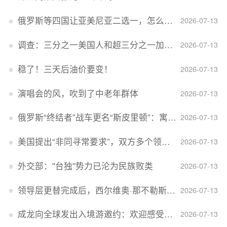
俄罗斯等四国让亚美尼亚二选一，怎么回事？
2026-07-13
调查：三分之一美国人和超三分之一加拿大人感到经济压力
2026-07-13
稳了！三天后油价要变！
2026-07-13
演唱会的风，吹到了中老年群体
2026-07-13
俄罗斯“终结者”战车更名“斯皮里顿”：寓意强大可靠，彰显俄精神力量
2026-07-13
美国提出“非同寻常要求”，双方多个领域分歧依旧，印美贸易谈判进入“关键阶段”
2026-07-13
外交部：''台独''势力已沦为民族败类
2026-07-13
领导层更替完成后，西尔维奥·那不勒斯出任Lucid首席执行官
2026-07-13
成龙向全球发出入境游邀约：欢迎感受无滤镜的真实中国
2026-07-13