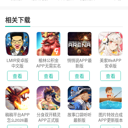
户端
2026
安装2026
相关下载
LMIR安卓版
榆林公积金
悄悄说APP最
美家lifeAPP
中文版
APP无需实名
新版
安卓版
认证版
查看
查看
查看
查看
稿稿平台APP
分身双开精灵
故事口袋听听
图片特效合成
怎么2026最
APP正式版
最新版
APP更新版本
新版
2026