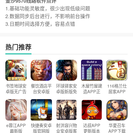
金沙9570线路软件点评
1.基础功能灵敏度，很少出现低级问题
2.数据同步后台进行，不影响前台操作
3.日期时间选择方便，容易点错
热门推荐
书签地球安
餐饮酒店平
环球驿家安
木屋竹屋建
116格兰仕
卓版无广告
台安卓版
卓版新版免
造APP正
居家APP
官方正版
2026版
费下载
版2026
手机版
e蓉江APP
快捷奏安卓
射洪容兴物
达叔APP
华夏召车
最新版
版官网版
业安卓版客
更新版本
APP下载