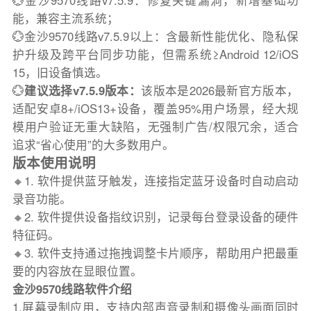
💮金沙9570线路v7.5.9：修复关键漏洞，新增基础功
能，兼容主流系统；
💮金沙9570线路v7.5.9以上：含最新性能优化、隐私保
护升级及跨平台同步功能，但需系统≥Android 12/iOS
15，旧设备慎选。
💮
建议选择v7.5.9版本：
该版本是2026最新官方版本，
适配安卓8+/iOS13+设备，覆盖95%用户场景，经大规
模用户验证无重大缺陷，无强制广告/权限冗余，适合
追求“省心使用”的大多数用户。
版本使用说明
🔸1. 软件提供蓝牙触发，连接指定蓝牙设备时自动启动
录音功能。
🔸2. 软件提供设备指纹识别，记录每台登录设备的硬件
特征码。
🔸3. 软件支持通过拖拽调整卡片顺序，帮助用户把最重
要的内容放在显眼位置。
金沙9570线路软件介绍
1.屏幕录制应用，支持内部声音录制和摄像头画面同时