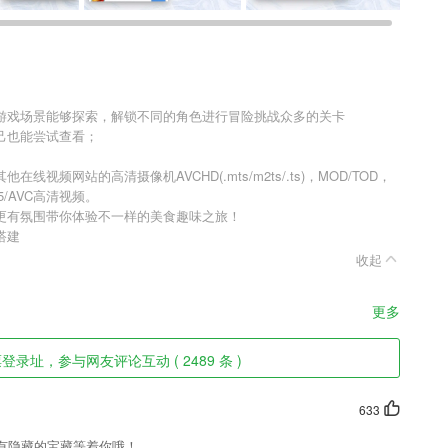
游戏场景能够探索，解锁不同的角色进行冒险挑战众多的关卡
己也能尝试查看；
频网站的高清摄像机AVCHD(.mts/m2ts/.ts)，MOD/TOD，
65/AVC高清视频。
更有氛围带你体验不一样的美食趣味之旅！
搭建
收起
更多
录址，参与网友评论互动 ( 2489 条 )
633
有隐藏的宝藏等着你哦！