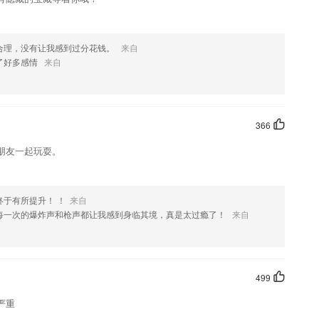
合理，没有让我感到过分花钱。
来自
了好多感情
来自
366
朋友一起玩耍。
于有所提升！ ！
来自
每一次的爆炸声和枪声都让我感到身临其境，真是太过瘾了！
来自
499
严重