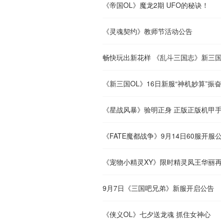
《帝国OL》魔龙2期 UFO的秘诀！
《灵魂契约》教师节活动公告
畅快玩出新花样 《乱斗三国志》新三国
《新三国OL》16日新服“神机妙算”振
《星战风暴》验明正身 正版正版机甲
《FATE魔都战争》9月14日60服开服
《宠物小精灵XY》限时精灵凤王华丽
9月7日《三国吧兄弟》新服开启公告
《侠义OL》七夕送龙魂 抓住女神心