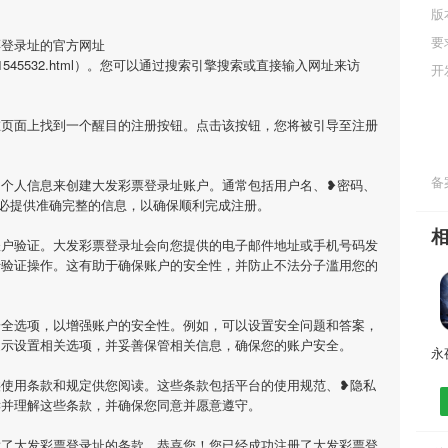
版
要
票登录址的官方网址
n/pic_info/1545532.html）。您可以通过搜索引擎搜索或直接输入网址来访
开
在页面上找到一个醒目的注册按钮。点击该按钮，您将被引导至注册
备案
的个人信息来创建大发彩票登录址账户。通常包括用户名、❥密码、
必提供准确完整的信息，以确保顺利完成注册。
账户验证。大发彩票登录址会向您提供的电子邮件地址或手机号码发
行验证操作。这有助于确保账户的安全性，并防止不法分子滥用您的
安全选项，以增强账户的安全性。例如，可以设置安全问题和答案，
提示设置相关选项，并妥善保管相关信息，确保您的账户安全。
供使用条款和规定供您阅读。这些条款包括平台的使用规范、❥隐私
读并理解这些条款，并确保您同意并愿意遵守。
意了大发彩票登录址的条款，恭喜您！您已经成功注册了大发彩票登