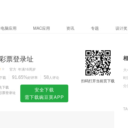
电脑应用
MAC应用
资讯
专题
设计奖
彩票登录址
官方
年满16周岁
大
下载
91.65%
好评率
58
人评论
时
扫码打开当前页下载
分
先下载
安全下载
彩票登录址
需下载豌豆荚APP
T