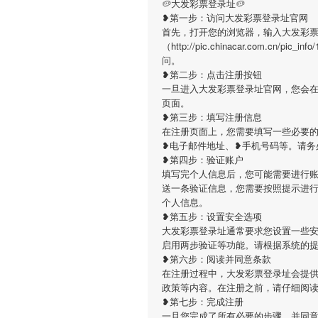
🥔大发彩票登录址🥔
❥第一步：访问大发彩票登录址官网
首先，打开您的浏览器，输入大发彩
（http://pic.chinacar.com.c
问。
❥第二步：点击注册按钮
一旦进入大发彩票登录址官网，您会
页面。
❥第三步：填写注册信息
在注册页面上，您需要填写一些必要
❥电子邮件地址、❥手机号码等。请务
❥第四步：验证账户
填写完个人信息后，您可能需要进行
送一条验证信息，您需要按照提示进
个人信息。
❥第五步：设置安全选项
大发彩票登录址通常要求您设置一些
启用两步验证等功能。请根据系统的
❥第六步：阅读并同意条款
在注册过程中，大发彩票登录址会提
政策等内容。在注册之前，请仔细阅
❥第七步：完成注册
一旦您完成了所有必要的步骤，并同