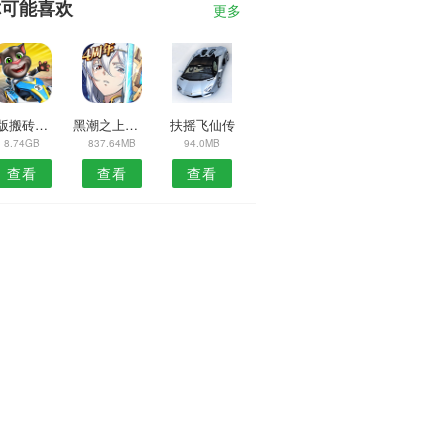
你可能喜欢
更多
模版搬砖我贼溜
黑潮之上内测版
扶摇飞仙传
8.74GB
837.64MB
94.0MB
查看
查看
查看