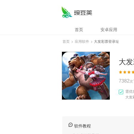
大发彩票登录址
首页
安卓应用
首页
>
应用软件
>
大发彩票登录址
大发
7382
次
需优
大发
软件教程