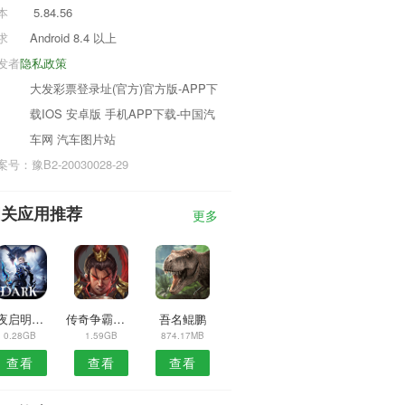
本
5.84.56
求
Android 8.4 以上
发者
隐私政策
大发彩票登录址(官方)官方版-APP下
载IOS 安卓版 手机APP下载-中国汽
车网 汽车图片站
号：豫B2-20030028-29
相关应用推荐
更多
永夜启明正式版
传奇争霸单机版
吾名鲲鹏
0.28GB
1.59GB
874.17MB
查看
查看
查看