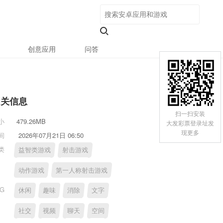
创意应用
问答
相关信息
扫一扫安装
小
479.26MB
大发彩票登录址发
现更多
间
2026年07月21日 06:50
类
益智类游戏
射击游戏
动作游戏
第一人称射击游戏
AG
休闲
趣味
消除
文字
社交
视频
聊天
空间