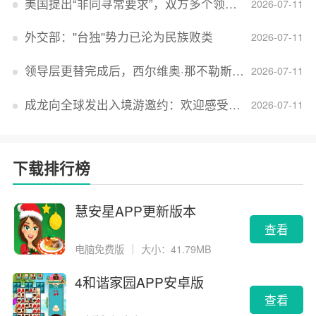
美国提出“非同寻常要求”，双方多个领域分歧依旧，印美贸易谈判进入“关键阶段”
2026-07-11
外交部：''台独''势力已沦为民族败类
2026-07-11
领导层更替完成后，西尔维奥·那不勒斯出任Lucid首席执行官
2026-07-11
成龙向全球发出入境游邀约：欢迎感受无滤镜的真实中国
2026-07-11
下载排行榜
慧安星APP更新版本
查看
电脑免费版
｜
大小：41.79MB
4和谐家园APP安卓版
查看