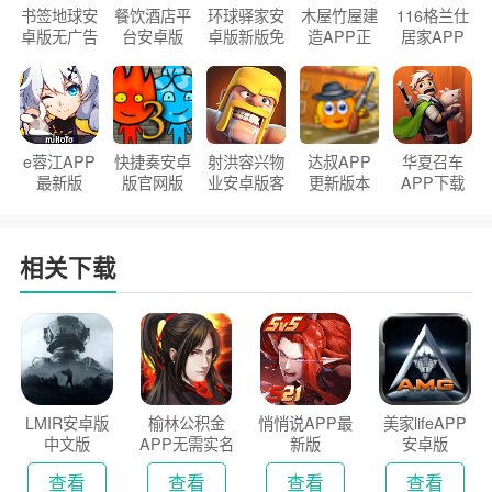
书签地球安
餐饮酒店平
环球驿家安
木屋竹屋建
116格兰仕
卓版无广告
台安卓版
卓版新版免
造APP正
居家APP
官方正版
2026版
费下载
版2026
手机版
e蓉江APP
快捷奏安卓
射洪容兴物
达叔APP
华夏召车
最新版
版官网版
业安卓版客
更新版本
APP下载
户端
2026
安装2026
相关下载
LMIR安卓版
榆林公积金
悄悄说APP最
美家lifeAPP
中文版
APP无需实名
新版
安卓版
认证版
查看
查看
查看
查看