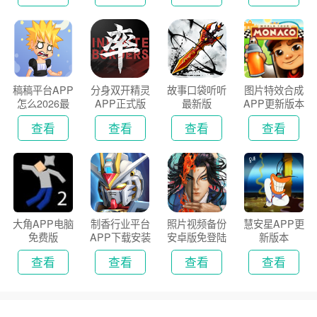
稿稿平台APP
分身双开精灵
故事口袋听听
图片特效合成
怎么2026最
APP正式版
最新版
APP更新版本
新版
2026
查看
查看
查看
查看
大角APP电脑
制香行业平台
照片视频备份
慧安星APP更
免费版
APP下载安装
安卓版免登陆
新版本
2026
版
查看
查看
查看
查看