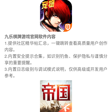
九乐棋牌游戏官网软件内容
1.提供社区精华帖汇总，一键跳转查看高质量用户创作
内容。
2.内置安全提示合集，如识别钓鱼、保护隐私与谨慎分
享的重要提醒。
3.内置日志级别与调试模式说明，仅供高级或开发用户
参考。