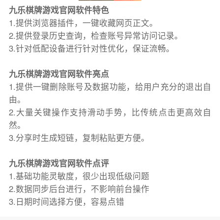
九乐棋牌游戏官网软件特色
1.提供浏览器插件，一键收藏网页正文。
2.提供登录历史查询，检查账号异常访问记录。
3.针对低配设备进行针对性优化，保证流畅。
九乐棋牌游戏官网软件亮点
1.提供一键删除账号及数据功能，给用户充分的退出自
由。
2.大量关键操作支持滑动手势，比传统点击更高效自
然。
3.分享时生成短链，复制粘贴更方便。
九乐棋牌游戏官网软件点评
1.基础功能灵敏度，很少出现低级问题
2.数据同步后台进行，不影响前台操作
3.日期时间选择方便，容易点错