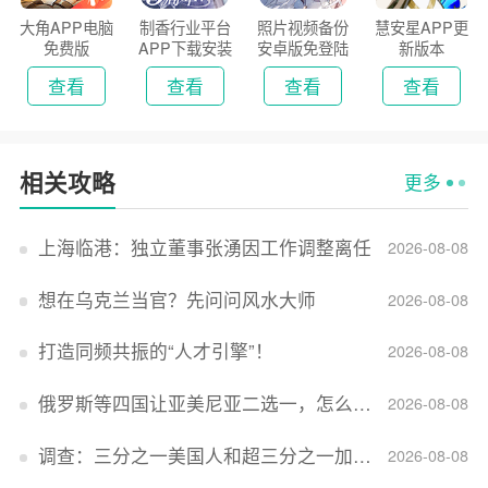
大角APP电脑
制香行业平台
照片视频备份
慧安星APP更
免费版
APP下载安装
安卓版免登陆
新版本
2026
版
查看
查看
查看
查看
相关攻略
更多
上海临港：独立董事张湧因工作调整离任
2026-08-08
想在乌克兰当官？先问问风水大师
2026-08-08
打造同频共振的“人才引擎”！
2026-08-08
俄罗斯等四国让亚美尼亚二选一，怎么回事？
2026-08-08
调查：三分之一美国人和超三分之一加拿大人感到经济压力
2026-08-08