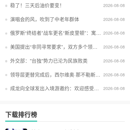
稳了！三天后油价要变！
2026-08-08
演唱会的风，吹到了中老年群体
2026-08-08
俄罗斯“终结者”战车更名“斯皮里顿”：寓意强大可靠，彰显俄精神力量
2026-08-08
美国提出“非同寻常要求”，双方多个领域分歧依旧，印美贸易谈判进入“关键阶段”
2026-08-08
外交部：''台独''势力已沦为民族败类
2026-08-08
领导层更替完成后，西尔维奥·那不勒斯出任Lucid首席执行官
2026-08-08
成龙向全球发出入境游邀约：欢迎感受无滤镜的真实中国
2026-08-08
下载排行榜