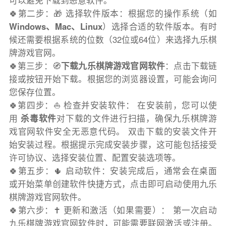
可以避免下载到恶意软件。
🍀第二步：🎁 选择软件版本：根据您的操作系统（如
Windows、Mac、Linux
）选择合适的软件版本。有时
候还需要根据系统的位数（32位或64位）来选择九乐棋
牌游戏官网。
🍀第三步：🧭
下载九乐棋牌游戏官网软件
：点击下载链
接或按钮开始下载。根据您的浏览器设置，可能会询问
您保存位置。
🍀第四步：⛵️ 检查并安装软件： 在安装前，您可以使
用
杀毒软件
对下载的文件进行扫描，确保九乐棋牌游
戏官网软件安全无恶意代码。 双击下载的安装文件开
始安装过程。根据提示完成安装步骤，这可能包括接受
许可协议、选择安装位置、配置安装选项等。
🍀第五步：🌵 启动软件：安装完成后，通常会在桌面
或开始菜单创建软件快捷方式，点击即可启动使用九乐
棋牌游戏官网软件。
🍀第六步：✝️ 更新和激活（如果需要）： 第一次启动
九乐棋牌游戏官网软件时，可能需要联网激活或注册。