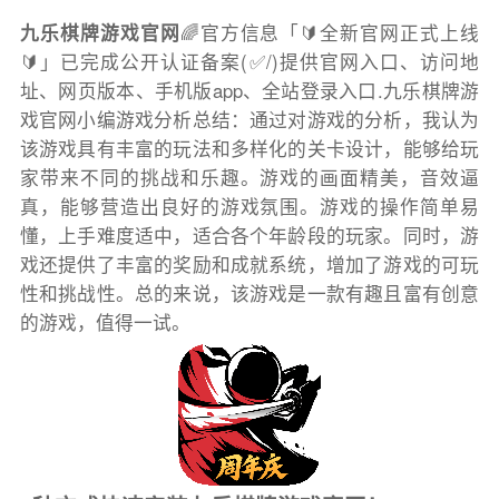
九乐棋牌游戏官网
🌈官方信息「🔰全新官网正式上线
🔰」已完成公开认证备案(✅/)提供官网入口、访问地
址、网页版本、手机版app、全站登录入口.九乐棋牌游
戏官网小编游戏分析总结：通过对游戏的分析，我认为
该游戏具有丰富的玩法和多样化的关卡设计，能够给玩
家带来不同的挑战和乐趣。游戏的画面精美，音效逼
真，能够营造出良好的游戏氛围。游戏的操作简单易
懂，上手难度适中，适合各个年龄段的玩家。同时，游
戏还提供了丰富的奖励和成就系统，增加了游戏的可玩
性和挑战性。总的来说，该游戏是一款有趣且富有创意
的游戏，值得一试。