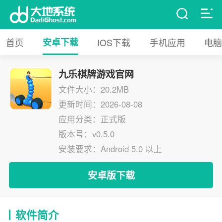
首页
安卓下载
IOS下载
手机应用
电脑
九乐棋牌游戏官网
文件大小：20.2MB
更新时间：2026-08-08
应用分类：正式版
版本号：v0.5.0
安装要求：Android 5.0 以上
安卓版下载
软件简介