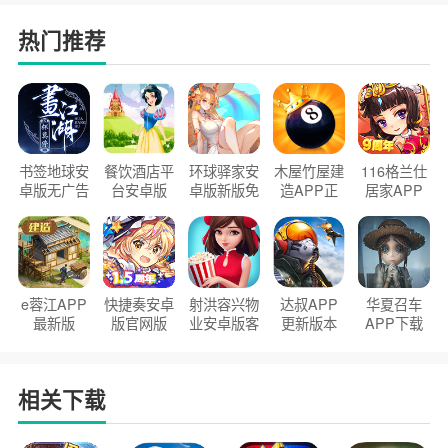
热门推荐
书签地球安
餐饮酒店平
环球驿家安
木屋竹屋建
116格兰仕
卓版无广告
台安卓版
卓版新版免
造APP正
居家APP
官方正版
2026版
费下载
版2026
手机版
e蓉江APP
快捷奏安卓
射洪容兴物
达叔APP
华夏召车
最新版
版官网版
业安卓版客
更新版本
APP下载
户端
2026
安装2026
相关下载