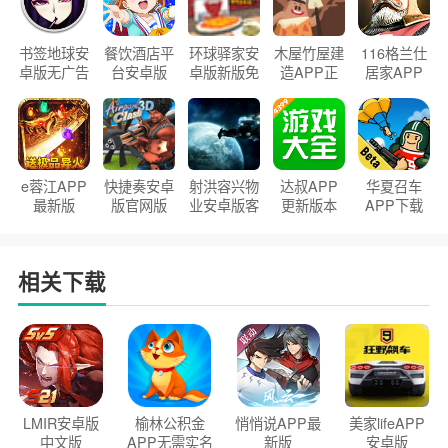
书签地球安
餐饮酒店平
环球驿家安
木屋竹屋建
116格兰仕
卓版无广告
台安卓版
卓版新版免
造APP正
居家APP
官方正版
2026版
费下载
版2026
手机版
e蓉江APP
快捷奏安卓
射洪容兴物
达叔APP
华夏召车
最新版
版官网版
业安卓版客
更新版本
APP下载
户端
2026
安装2026
相关下载
LMIR安卓版
榆林公积金
悄悄说APP最
美家lifeAPP
中文版
APP无需实名
新版
安卓版