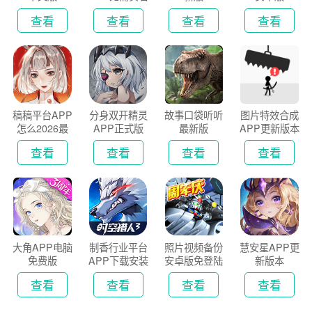
认证版
查看
查看
查看
查看
稿稿平台APP
分身双开精灵
故事口袋听听
图片特效合成
怎么2026最
APP正式版
最新版
APP更新版本
新版
2026
查看
查看
查看
查看
大角APP电脑
制香行业平台
照片视频备份
慧安星APP更
免费版
APP下载安装
安卓版免登陆
新版本
2026
版
查看
查看
查看
查看