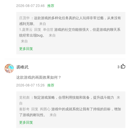
4,内置多套正装，适合多种场景的换衣功能
2026-08-07 23:46
推荐
5,通过图文的推送家庭作业到家长APP或微信；
6,全屋覆盖
庄茂华
：这款游戏的多样化任务真的让人玩得非常过瘾，从来没有
感到无聊。
来自
内部一码准软件优势
1.庞菁云 回复 单信世
游戏的社交功能很强大，但是游戏的聊天系
统经常出现bug。
来自
1.随时一对一辅导，定制专属学习计划，监督学习进度
来自
2.不同阶段孩子能够接收到的教育信息不一样这一点可以关注一下。
更多回复
3.·界面美观简洁，颜色清新，操作简单。
4.从小对宝宝进行艺术熏陶，培养宝宝的艺术修养，海量儿歌故事动画资
裘峰武
3
源，丰富宝宝的视野和认知世界。
这款游戏的画面效果如何？
5.帮教师减负为同学服务
2026-08-07 15:26
推荐
6.联系生活，学以致用，发现生活中的数学，2265结合实际拓展思维；
内部一码准更新了什么?
党初彪
：制定游戏策略，合理利用技能和装备，提升战斗能力
来
自
图片识别：主要是花卉图片的识别
秦影奇 回复 阎茜心
游戏中的成就系统让我有了持续的目标，增加
优化车辆管理
了游戏的耐玩性。
来自
更多回复
拍照在队列中显示相同问题