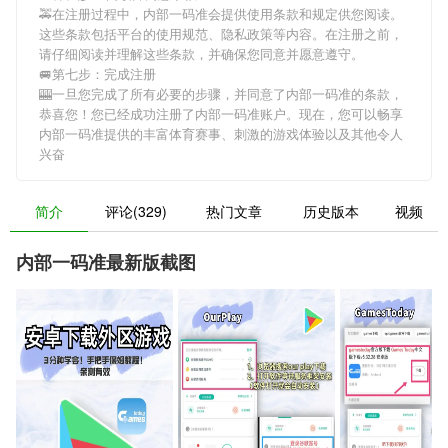
🚕在注册过程中，
内部一码准
会提供使用条款和规定供您阅读。
这些条款包括平台的使用规范、隐私政策等内容。在注册之前，
请仔细阅读并理解这些条款，并确保您同意并愿意遵守。
🚐第七步：完成注册
🎰一旦您完成了所有必要的步骤，并同意了
内部一码准
的条款，
恭喜您！您已经成功注册了内部一码准账户。现在，您可以畅享
内部一码准
提供的丰富体育赛事、刺激的游戏体验以及其他令人
兴奋
简介
评论(329)
热门文章
历史版本
视频
内部一码准最新版截图