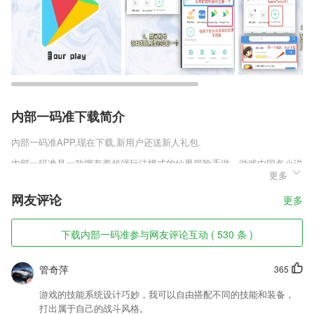
内部一码准下载简介
内部一码准
APP,现在下载,新用户还送新人礼包.
内部一码准是一款拥有着超强玩法模式的仙界冒险手游。游戏由同名小说
更多
改编而来，让你能够更轻松的融入进这个世界，能够更快的开展属于自己
的冒险。游戏将小说中的仙界完美的展现了出来，让你能够感受到最真实
网友评论
更多
的仙界，更能带给你独特的代入感。
内部一码准软件特色
下载内部一码准参与网友评论互动 ( 530 条 )
1,饮用水源地水质好不好，家门口的河能不能去游泳？查我的。
管奇萍
365
2,选择科室
3,内置多种模拟真实画笔及绘图工具
游戏的技能系统设计巧妙，我可以自由搭配不同的技能和装备，
打出属于自己的战斗风格。