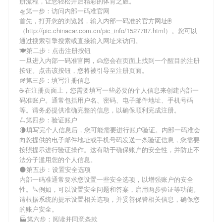
册流程，让您轻松开启精彩的体育之旅。
🛸第一步：访问内部一码准官网
首先，打开您的浏览器，输入
内部一码准
的官方网址🖲
（http://pic.chinacar.com.cn/pic_info/1527787.html）。您可以
通过搜索引擎搜索或直接输入网址来访问。
🍽第二步：点击注册按钮
一旦进入
内部一码准
官网，🙍您会在页面上找到一个醒目的注册
按钮。点击该按钮，您将被引导至注册页面。
🥡第三步：填写注册信息
☕在注册页面上，您需要填写一些必要的个人信息来创建
内部一
码准
账户。通常包括用户名、密码、电子邮件地址、手机号码
等。请务必提供准确完整的信息，以确保顺利完成注册。
🛴第四步：验证账户
🌘填写完个人信息后，您可能需要进行账户验证。
内部一码准
会
向您提供的电子邮件地址或手机号码发送一条验证信息，您需要
按照提示进行验证操作。这有助于确保账户的安全性，并防止不
法分子滥用您的个人信息。
🌑第五步：设置安全选项
内部一码准
通常要求您设置一些安全选项，以增强账户的安全
性。🔪例如，可以设置安全问题和答案，启用两步验证等功能。
请根据系统的提示设置相关选项，并妥善保管相关信息，确保您
的账户安全。
🏭第六步：阅读并同意条款