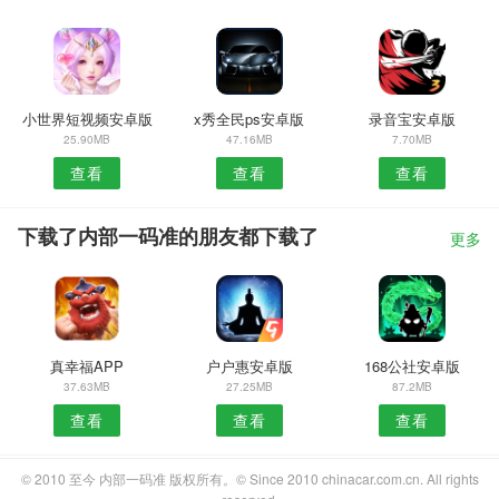
小世界短视频安卓版
x秀全民ps安卓版
录音宝安卓版
25.90MB
47.16MB
7.70MB
查看
查看
查看
下载了内部一码准的朋友都下载了
更多
真幸福APP
户户惠安卓版
168公社安卓版
37.63MB
27.25MB
87.2MB
查看
查看
查看
© 2010 至今 内部一码准 版权所有。© Since 2010 chinacar.com.cn. All rights