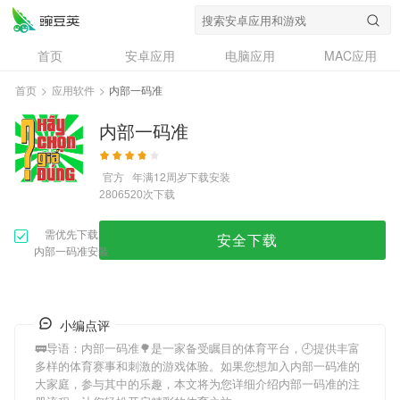
首页
安卓应用
电脑应用
MAC应用
资讯
专题
设计奖
创意应用
首页
>
应用软件
>
内部一码准
问答
内部一码准
官方
年满12周岁
下载安装
次下载
2806520
需优先下载
安全下载
内部一码准安装
小编点评
🚃导语：
内部一码准
🌳是一家备受瞩目的体育平台，🕘提供丰富
多样的体育赛事和刺激的游戏体验。如果您想加入
内部一码准
的
大家庭，参与其中的乐趣，本文将为您详细介绍
内部一码准
的注