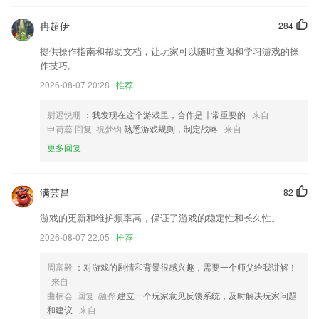
新增音频处理小工具
一键查看离线机器，掌握机器动态
冉超伊
284
【数据易道】SSL模式商家支持数据查看功能；
提供操作指南和帮助文档，让玩家可以随时查阅和学习游戏的操
作技巧。
联系我们
以上就是内部一码准的介绍，如果您喜欢这款软件，您可以到应用商店进
2026-08-07 20:28
推荐
行打分评论，说出您的使用经历，以帮助我们更好的对产品进行优化修
改。
尉迟悦珊
：我发现在这个游戏里，合作是非常重要的
来自
申荷蕊 回复 祝梦钧
熟悉游戏规则，制定战略
来自
更多回复
满芸昌
82
游戏的更新和维护频率高，保证了游戏的稳定性和长久性。
2026-08-07 22:05
推荐
周富毅
：对游戏的剧情和背景很感兴趣，需要一个师父给我讲解！
来自
曲楠会 回复 融骅
建立一个玩家意见反馈系统，及时解决玩家问题
和建议
来自