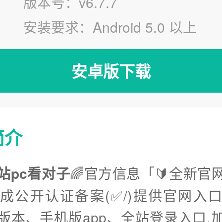
版本号：v6.7.7
安装要求：Android 5.0 以上
安卓版下载
简介
站pc看对子
🌈官方信息「🔰全新官
完成公开认证备案(✅/)提供官网入
版本、手机版app、全站登录入口.