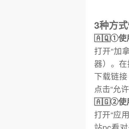
3种方
🇦🇶①
打开“加
器）。在
下载链接【
点击“允
🇦🇬
打开“应
站pc看