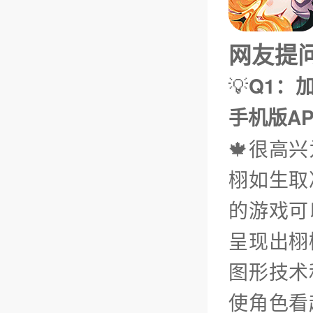
网友提问（
💡
Q1：
手机版A
🍁很高
栩如生取
的游戏可
呈现出栩
图形技术
使角色看