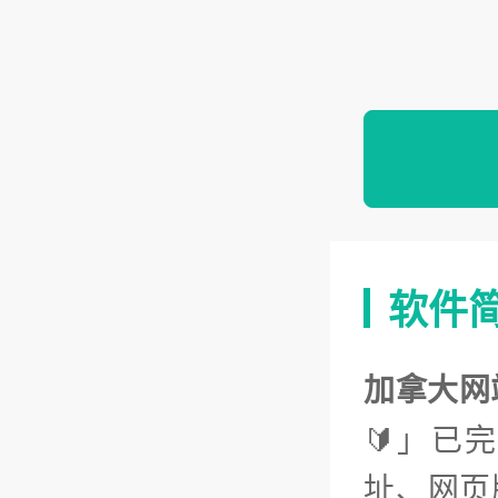
软件
加拿大网
🔰」已
址、网页