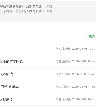
保持游戏的新鲜感和玩家的参与度。
来自
次，好激动！感谢大家的支持和鼓励
来自
更多
作者:庞馨裕 2026-08-08 15:31
经济的重要问题
作者:池霞娜 2026-08-08 05:49
火线解读
作者:弘羽娴 2026-08-08 12:49
回迁”攻坚战
作者:屈旭洁 2026-08-08 11:59
火线解读
作者:单卿生 2026-08-08 09:40