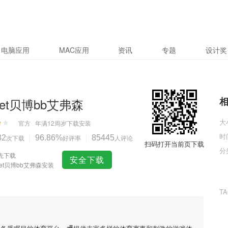
电脑应用
MAC应用
资讯
专题
设计奖
lbet贝博bb艾弗森
大
官方
年满12周岁
下载安装
时
82
次下载
96.86%
好评率
85445
人评论
扫码打开当前页下载
分
先下载
安全下载
lbet贝博bb艾弗森安装
T