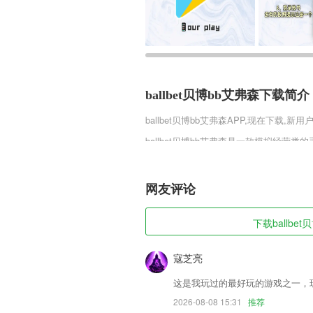
ballbet贝博bb艾弗森下载简介
ballbet贝博bb艾弗森
APP,现在下载,新用
ballbet贝博bb艾弗森是一款模拟经
的虚拟商铺，然后让你的财富能够成倍地
来尝试一下这款制作精美的游戏吧。
网友评论
ballbet贝博bb艾弗森软件特色
1,实时了解您的小区物业动态和您息息相
下载ballbe
2,创新的移动办公
3,早读、课前预习、课后巩固
寇芝亮
4,老师登陆可以查看及发送学生在校、离
这是我玩过的最好玩的游戏之一，
5,河海精品，则是展示河海大学建设的
2026-08-08 15:31
推荐