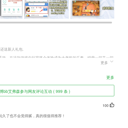
户还送新人礼包.
营类的手游，在这款游戏中玩家将会体验成为大老板的乐趣，经营一间又一间
更多
增加，这就是你的游戏目标。如果你喜欢这种经营自己人生的感觉，就
更多
关的消息,重要通知再也不怕错过
t贝博bb艾弗森参与网友评论互动 ( 999 条 )
100
校信息。
玩久了也不会觉得腻，真的很值得推荐！
国家级视频公开课和精品资源共享课，可进入查看具体课程内容。