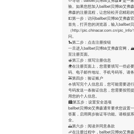
🥔导语：
ballbet贝博bb艾弗森
🌠是一
验。如果您想加入
ballbet贝博bb艾弗
弗森
的注册流程，让您轻松开启精彩
💵第一步：访问ballbet贝博bb艾弗森
首先，打开您的浏览器，输入
ballbe
（http://pic.chinacar.com.c
问。
🐍第二步：点击注册按钮
一旦进入
ballbet贝博bb艾弗森
官网，
至注册页面。
🍯第三步：填写注册信息
🌍在注册页面上，您需要填写一些必
码、电子邮件地址、手机号码等。请
🚕第四步：验证账户
🍚填写完个人信息后，您可能需要进
号码发送一条验证信息，您需要按照
用您的个人信息。
🏙第五步：设置安全选项
ballbet贝博bb艾弗森
通常要求您设置一
答案，启用两步验证等功能。请根据
全。
🌅第六步：阅读并同意条款
🦐在注册过程中，
ballbet贝博bb艾弗