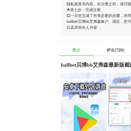
隐私政策等内容。在注册之前，请仔
☘第七步：完成注册
🎞一旦您完成了所有必要的步骤，并
ballbet贝博bb艾弗森账户。现在，您
以及其他令人兴奋
简介
评论(726)
ballbet贝博bb艾弗森最新版截