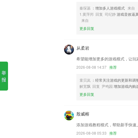
6,题型丰富，同步训练
秦琛菡
：增加多人游戏模式
来自
ballbet贝博bb艾弗森软件优势
1.黄萍邦 回复 司纪静
游戏音效逼
来自
1.软件内不同的人才也可以分配给不同的
更多回复
2.搜刮高品质模拟题，附带专业题库，2
会。
从柔岩
3.BBC、VOA、CNN、科学美国人、
4.历年考试试题练习功能，能够让学生通过
希望能增加更多的游戏模式，让玩
5.：列出汉字选择正确的词语。
2026-08-08 14:37
推荐
举
6.启蒙阶段（23岁）：利用沉浸式互动
报
童贝岚
：经常关注游戏的更新和调
ballbet贝博bb艾弗森更新了什
解宽飘 回复 尹鸣园
增加游戏内购
更多回复
新增兼容至android 12;
二维码支持设置活码
殷威榕
UI升级，快来更轻松的装扮吧
增加视频投稿功能
添加游戏教程模式，帮助新手快速
优化系统权限。
2026-08-08 05:33
推荐