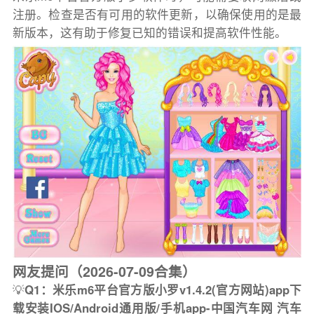
注册。检查是否有可用的软件更新，以确保使用的是最
新版本，这有助于修复已知的错误和提高软件性能。
网友提问（2026-07-09合集）
💡
Q1：米乐m6平台官方版小罗v1.4.2(官方网站)app下
载安装IOS/Android通用版/手机app-中国汽车网 汽车