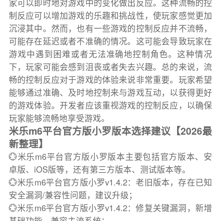
家可以即时地对游戏中的变化做出反应。这种流畅的控
制反应可以增加游戏的乐趣和挑战性，使玩家感觉更加
沉浸其中。然而，也有一些游戏的控制反应并不流畅，
可能存在延迟或者不准确的情况。这可能会导致玩家在
游戏中遇到困难或者无法准确地控制角色。这种情况
下，玩家可能会感到沮丧或者失去兴趣。总的来说，流
畅的控制反应对于游戏的体验来说非常重要。玩家希望
能够通过准确、及时地控制来与游戏互动，以获得更好
的游戏体验。开发者应该重视游戏的控制反应，以确保
玩家能够流畅地享受游戏。
米乐m6平台官方版小罗版本选择建议【2026最
新整理】
💮米乐m6平台官方版小罗版本主要包括官方版本、安
卓版、iOS版等，还有第三方版本、测试版本等。
💮米乐m6平台官方版小罗v1.4.2：老旧版本，存在已知
安全漏洞/兼容性问题，建议升级；
💮米乐m6平台官方版小罗v1.4.2：修复关键漏洞，新增
基础功能，兼容主流系统；