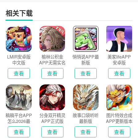
相关下载
LMIR安卓版
榆林公积金
悄悄说APP最
美家lifeAPP
中文版
APP无需实名
新版
安卓版
认证版
查看
查看
查看
查看
稿稿平台APP
分身双开精灵
故事口袋听听
图片特效合成
怎么2026最
APP正式版
最新版
APP更新版本
新版
2026
查看
查看
查看
查看