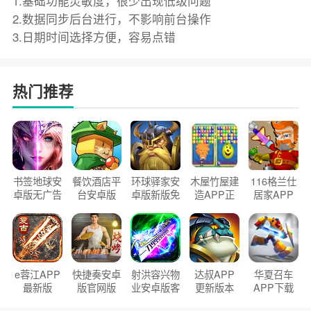
1.基础功能灵敏度，很少出现低级问题
2.数据同步后台进行，不影响前台操作
3.日期时间选择方便，容易点错
热门推荐
书签地球安
餐饮酒店平
环球驿家安
木屋竹屋建
116格兰仕
卓版无广告
台安卓版
卓版新版免
造APP正
居家APP
官方正版
2026版
费下载
版2026
手机版
e蓉江APP
快捷奏安卓
射洪容兴物
达叔APP
华夏召车
最新版
版官网版
业安卓版客
更新版本
APP下载
户端
2026
安装2026