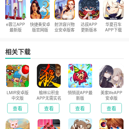
e蓉江APP
快捷奏安卓
射洪容兴物
达叔APP
华夏召车
最新版
版官网版
业安卓版客
更新版本
APP下载
户端
2026
安装2026
相关下载
LMIR安卓版
榆林公积金
悄悄说APP最
美家lifeAPP
中文版
APP无需实名
新版
安卓版
认证版
查看
查看
查看
查看