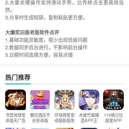
2.大量关键操作支持滑动手势，比传统点击更高效自
然。
3.分享时生成短链，复制粘贴更方便。
大爆奖旧版老版软件点评
1.基础功能灵敏度，很少出现低级问题
2.数据同步后台进行，不影响前台操作
3.日期时间选择方便，容易点错
热门推荐
书签地球安
餐饮酒店平
环球驿家安
木屋竹屋建
116格兰仕
卓版无广告
台安卓版
卓版新版免
造APP正
居家APP
官方正版
2026版
费下载
版2026
手机版