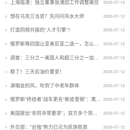
上海临港：独立董事张湧因工作调整离任
2026-07-12
想在乌克兰当官？先问问风水大师
2026-07-12
打造同频共振的“人才引擎”！
2026-07-12
俄罗斯等四国让亚美尼亚二选一，怎么回事？
2026-07-12
调查：三分之一美国人和超三分之一加拿大人感到经济压力
2026-07-12
稳了！三天后油价要变！
2026-07-12
演唱会的风，吹到了中老年群体
2026-07-12
俄罗斯“终结者”战车更名“斯皮里顿”：寓意强大可靠，彰显俄精神力量
2026-07-12
美国提出“非同寻常要求”，双方多个领域分歧依旧，印美贸易谈判进入“关键阶段”
2026-07-12
外交部：''台独''势力已沦为民族败类
2026-07-12