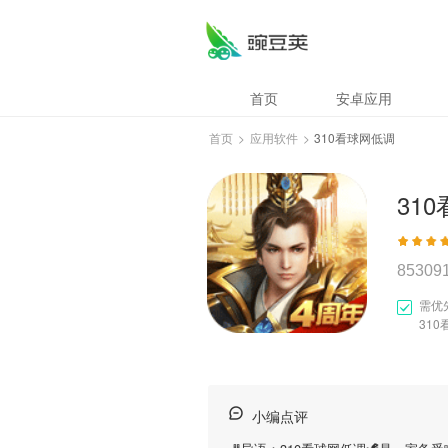
首页
安卓应用
首页
>
应用软件
>
310看球网低调
31
85309
需优
31
小编点评