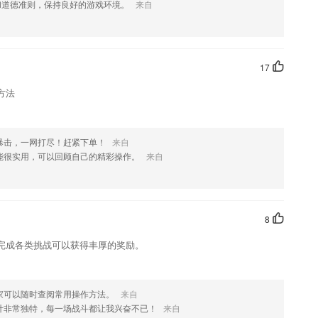
和道德准则，保持良好的游戏环境。
来自
您喜欢这款软件，您可以到应用商店进行打分评论，说出您的使用经历，
17
方法
暴击，一网打尽！赶紧下单！
来自
能很实用，可以回顾自己的精彩操作。
来自
8
完成各类挑战可以获得丰厚的奖励。
家可以随时查阅常用操作方法。
来自
计非常独特，每一场战斗都让我兴奋不已！
来自