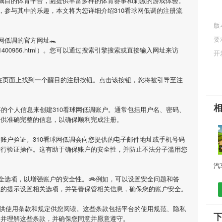
受瞩目的体育平台，🈹提供丰富多样的体育赛事和刺激的游戏体验。
，参与其中的乐趣，本文将为您详细介绍
310看球网低调
的注册流
版
要
球网低调
的官方网址🐊
n/pic_info/1400956.html）。您可以通过搜索引擎搜索或直接输入网址来访
开
会在页面上找到一个醒目的注册按钮。点击该按钮，您将被引导至注
要的个人信息来创建
310看球网低调
账户。通常包括用户名、密码、
提供准确完整的信息，以确保顺利完成注册。
行账户验证。
310看球网低调
会向您提供的电子邮件地址或手机号码
进行验证操作。这有助于确保账户的安全性，并防止不法分子滥用您
全选项，以增强账户的安全性。🚲例如，可以设置安全问题和答
统的提示设置相关选项，并妥善保管相关信息，确保您的账户安全。
供使用条款和规定供您阅读。这些条款包括平台的使用规范、隐私
下
读并理解这些条款，并确保您同意并愿意遵守。