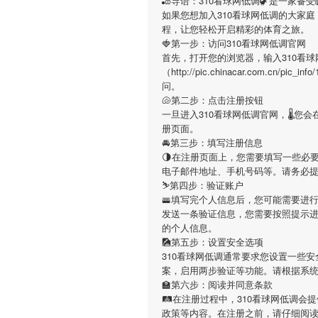
🎳导语：
310看球网低调
🦖是一家备
如果您想加入
310看球网低调
的大家庭
程，让您轻松开启精彩的体育之旅。
🍓第一步：访问310看球网低调官网
首先，打开您的浏览器，输入
310看
（http://pic.chinacar.com.c
问。
🐚第二步：点击注册按钮
一旦进入
310看球网低调
官网，🌡您
册页面。
🚘第三步：填写注册信息
🌗在注册页面上，您需要填写一些必
电子邮件地址、手机号码等。请务必
⛷第四步：验证账户
🚟填写完个人信息后，您可能需要进
发送一条验证信息，您需要按照提示
的个人信息。
🎑第五步：设置安全选项
310看球网低调
通常要求您设置一些安
案，启用两步验证等功能。请根据系
🏫第六步：阅读并同意条款
🛤在注册过程中，
310看球网低调
会提
政策等内容。在注册之前，请仔细阅