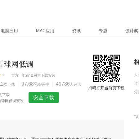
电脑应用
MAC应用
资讯
专题
设计奖
0看球网低调
大
官方
年满12周岁
下载安装
时
12
次下载
97.68%
好评率
49786
人评论
扫码打开当前页下载
分
先下载
安全下载
0看球网低调安装
T