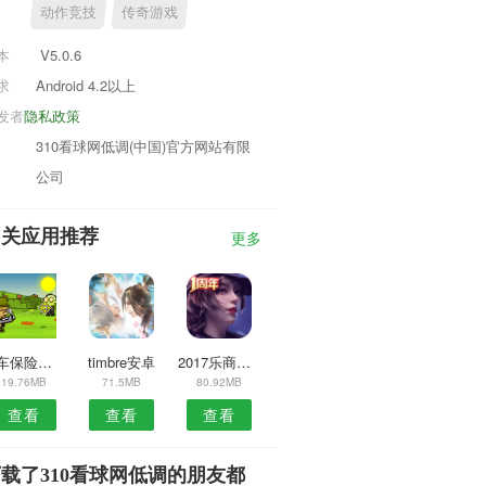
动作竞技
传奇游戏
本
V5.0.6
求
Android 4.2以上
发者
隐私政策
310看球网低调(中国)官方网站有限
公司
相关应用推荐
更多
汽车保险网安卓版
timbre安卓
2017乐商店最新版本
19.76MB
71.5MB
80.92MB
查看
查看
查看
载了310看球网低调的朋友都