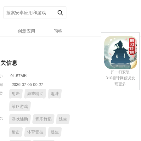
创意应用
问答
相关信息
扫一扫安装
小
91.57MB
310看球网低调发
现更多
间
2026-07-05 00:27
类
射击
游戏辅助
趣味
策略游戏
AG
游戏辅助
音乐舞蹈
逃生
射击
体育竞技
逃生