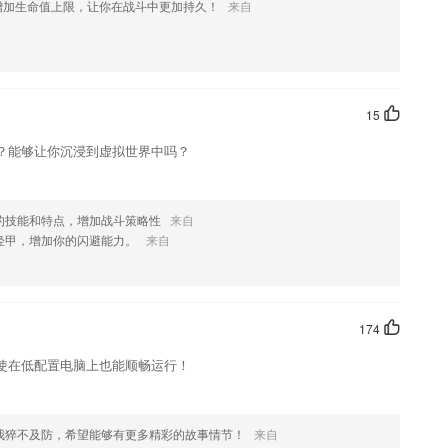
增加生命值上限，让你在战斗中更加持久！
来自
渐变透明，文字竖排，美图搞怪，任你行。
户在这里获取更优质的信息
题统计等
15
线上练习,提升考生学习专业知识的效率;
？能够让你沉浸到虚拟世界中吗？
非常简单，打开软件输入关键词就能搜索；
的技能和特点，增加战斗策略性
来自
轻甲，增加你的闪避能力。
来自
滤无用消息，并通过闪光灯来增强重要消息的通知，帮助用户不轻易错
174
交；
使在低配置电脑上也能顺畅运行！
我猝不及防，希望能够有更多精彩的故事情节！
来自