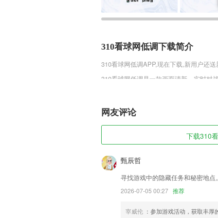
310看球网低调下载简介
310看球网低调
APP,现在下载,新用户还送
310看球网低调是一款画面清新、实时
情冒险关卡，都是根据历史知名战役演变
正等待你的检阅。卡牌三国志首发版需要
网友评论
310看球网低调软件特色
1,根据提示自助填写信息资料并支付提
下载310看
2,在线找模特艺人、百万演艺人才库、在
3,短视频压缩利器，支持各类主流小视
甄辰哲
4,收集了真实的图片,在展示动物、蔬果
寻找游戏中的隐藏任务和秘密地点
5,栏目矩阵
2026-07-05 00:27
推荐
6,您可以共同来见证了属于您的倒计时的
宰威伦
：参加游戏活动，获取丰厚
310看球网低调软件优势