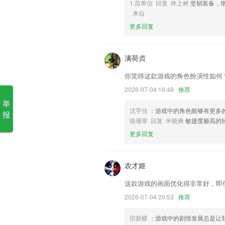
1.苗希信 回复 终之树
坚韧装备，
来自
1.图层混合，剪切融合。创意直接爆棚。
更多回复
2.随时都可以在线交流互动，保证能让用
3.并附详细解答，可实现“添加收藏”、错
满荷贞
4.线上刷题,全面的练习题和考试真题可以
你觉得这款游戏的角色扮演性如何
5.体积小，储存空间大
2026-07-04 16:49
推荐
6.查找资料的时候非常方便，使用起来也
举
310看球网低调更新了什么?
沈宇佳
：游戏中的角色能够有更多
报
骆珊寒 回复 米晓爽
敏捷度极高的
兼容64位架构；
更多回复
修复其他细节问题
短信来电闪光能够很好地帮助用户有效过
农才姬
过任何重要消息。
提交全民拍内容时，可以选择是否匿名提
这款游戏的画面优化得非常好，即
报销凭证一键申请
2026-07-04 20:53
推荐
赏新年味，过划算年~
邵新蝶
：游戏中的剧情发展总是让