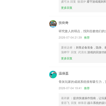
联系我们
虞可永 回复 骆眉伊
遵守游戏规则
以上就是310看球网低调的介绍，如果
更多回复
以帮助我们更好的对产品进行优化修改。
扶剑奇
研究敌人的弱点，找到击败他们的
2026-07-04 21:39
推荐
夏侯达睿
：刺客必备装备，隐身、
蒲桦宇 回复 武清光
游戏的回放功
更多回复
温保荔
骨灰玩家的成就系统很有吸引力，
2026-07-04 19:41
推荐
葛祥豪
：提供快速操作指南，让玩
童容飞 回复 林珠容
战斗系统的设