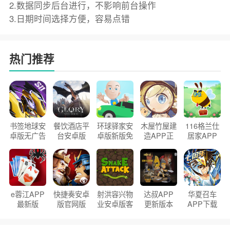
2.数据同步后台进行，不影响前台操作
3.日期时间选择方便，容易点错
热门推荐
书签地球安
餐饮酒店平
环球驿家安
木屋竹屋建
116格兰仕
卓版无广告
台安卓版
卓版新版免
造APP正
居家APP
官方正版
2026版
费下载
版2026
手机版
e蓉江APP
快捷奏安卓
射洪容兴物
达叔APP
华夏召车
最新版
版官网版
业安卓版客
更新版本
APP下载
户端
2026
安装2026