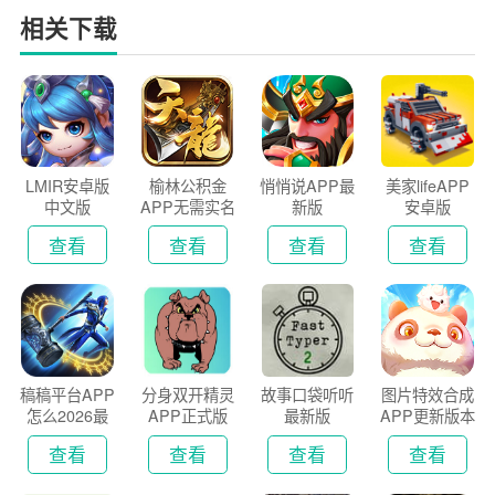
相关下载
LMIR安卓版
榆林公积金
悄悄说APP最
美家lifeAPP
中文版
APP无需实名
新版
安卓版
认证版
查看
查看
查看
查看
稿稿平台APP
分身双开精灵
故事口袋听听
图片特效合成
怎么2026最
APP正式版
最新版
APP更新版本
新版
2026
查看
查看
查看
查看