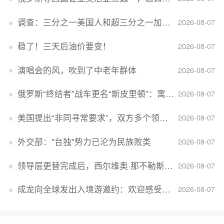
调查：三分之一美国人和超三分之一加拿大人感到经济压力
2026-08-07
稳了！三天后油价要变！
2026-08-07
演唱会的风，吹到了中老年群体
2026-08-07
俄罗斯“终结者”战车更名“斯皮里顿”：寓意强大可靠，彰显俄精神力量
2026-08-07
美国提出“非同寻常要求”，双方多个领域分歧依旧，印美贸易谈判进入“关键阶段”
2026-08-07
外交部：''台独''势力已沦为民族败类
2026-08-07
领导层更替完成后，西尔维奥·那不勒斯出任Lucid首席执行官
2026-08-07
成龙向全球发出入境游邀约：欢迎感受无滤镜的真实中国
2026-08-07