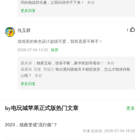
同的挑战和乐趣，让我玩得停不下来！
来自
更多回复
仇玉群
1
游戏里的角色设计超级可爱，我简直爱不释手！
2026-07-04 10:20
推荐
桑炎涛
：独家宝箱，惊喜不断，豪华奖励等着你！
来自
聂雁海 回复 劳福兰
每次遇到困难关卡都想放弃，怎么才能保持耐
心呢？
来自
更多回复
hy电玩城苹果正式版热门文章
更多
2023，戏曲变成“流行曲”？
作者:彭欢轮 2026-07-04 18:32