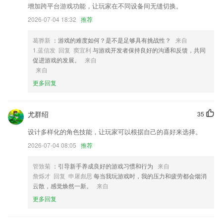
3,【私人定制】
增加跨平台游戏功能，让玩家在不同设备间无缝切换。
2026-07-04 18:32
推荐
4,成绩查询：一键查询自己的学习成绩，随时都能来了解；
5,省电模式:使用期间节省电源
葛骅新
：游戏的难度如何？是不是足够具有挑战性？
来自
6,不仅在打破原有的传统咨询模式基础上开创和领导着心理咨询行业，还
1.蓝信发 回复 窦宜利
与游戏开发者保持良好的沟通和反馈，共同
在一定程度上重塑了国内婚姻咨询的模式体制，拓宽了全国婚姻咨询行业
促进游戏的发展。
来自
的市场。
来自
更多回复
hy电玩城苹果正式版软件优势
1.模块化教学教法以孩子为中心以学习效果为目标。
尤群绍
35
2.教学更轻松，更科学，让学生可以学到更全面的内容。
设计多样化的角色技能，让玩家可以根据自己的喜好来选择。
3.· 拥有围棋练习题目，从入门篇，初级篇，中级篇，高级篇每个阶段进
行系统化练习
2026-07-04 08:05
推荐
4.我的掌上词典，做题训练的小帮手
管致菊
：引导新手养成良好的游戏习惯和行为
来自
5.文学素材，中外名着，各种科学知识，高考中考满分作文，大学考研，
詹烁才 回复 申屠彪思
每当我玩游戏时，我的压力和疲劳都会烟消
社会考试等内容应有尽有。
云散，感觉焕然一新。
来自
6.肖文杰英语囊括了大学英语课后习题，英语四六级考试历年真题，考研
更多回复
英语历年真题，mba英语历年真题，考博英语历年真题，经双英语历年真
题。一个app帮您面对大学期间所有的英语考试。