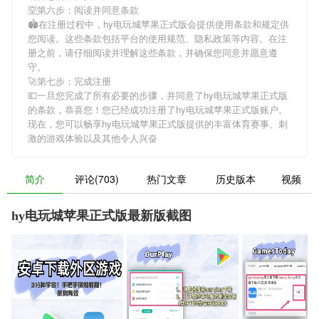
🈳第六步：阅读并同意条款
🏟在注册过程中，
hy电玩城苹果正式版
会提供使用条款和规定供
您阅读。这些条款包括平台的使用规范、隐私政策等内容。在注
册之前，请仔细阅读并理解这些条款，并确保您同意并愿意遵
守。
🚀第七步：完成注册
💶一旦您完成了所有必要的步骤，并同意了
hy电玩城苹果正式版
的条款，恭喜您！您已经成功注册了hy电玩城苹果正式版账户。
现在，您可以畅享
hy电玩城苹果正式版
提供的丰富体育赛事、刺
激的游戏体验以及其他令人兴奋
简介
评论(703)
热门文章
历史版本
视频
hy电玩城苹果正式版最新版截图