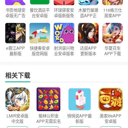
书签地球安
餐饮酒店平
环球驿家安
木屋竹屋建
116格兰仕
卓版无广告
台安卓版
卓版新版免
造APP正
居家APP
官方正版
2026版
费下载
版2026
手机版
e蓉江APP
快捷奏安卓
射洪容兴物
达叔APP
华夏召车
最新版
版官网版
业安卓版客
更新版本
APP下载
户端
2026
安装2026
相关下载
LMIR安卓版
榆林公积金
悄悄说APP最
美家lifeAPP
中文版
APP无需实名
新版
安卓版
认证版