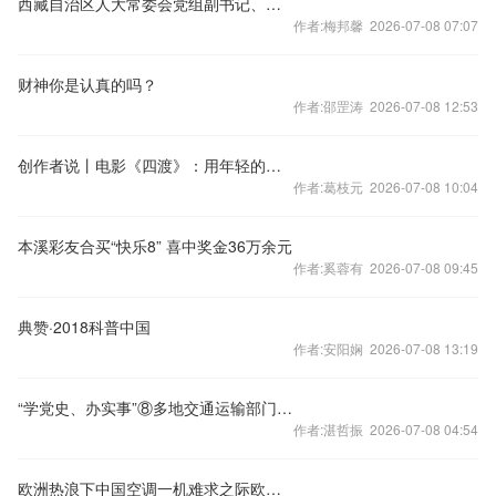
西藏自治区人大常委会党组副书记、副主任王峻被查
作者:梅邦馨 2026-07-08 07:07
财神你是认真的吗？
作者:邵罡涛 2026-07-08 12:53
创作者说丨电影《四渡》：用年轻的语言，讲一场91年前的“绝地重生”
作者:葛枝元 2026-07-08 10:04
本溪彩友合买“快乐8” 喜中奖金36万余元
作者:奚蓉有 2026-07-08 09:45
典赞·2018科普中国
作者:安阳娴 2026-07-08 13:19
“学党史、办实事”⑧多地交通运输部门出手 严管出租车乱象
作者:湛哲振 2026-07-08 04:54
欧洲热浪下中国空调一机难求之际欧盟领导人再提贸易失衡，外交部回应