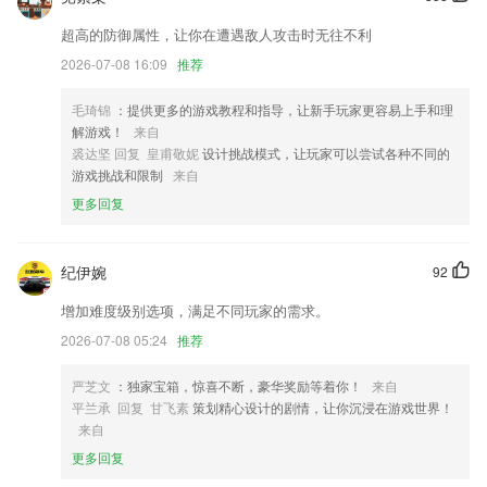
着重优化了连接方式；
超高的防御属性，让你在遭遇敌人攻击时无往不利
新增地图显示模式（卫星模式黑夜模式）。
2026-07-08 16:09
推荐
缺陷修复
毛琦锦
：提供更多的游戏教程和指导，让新手玩家更容易上手和理
开发商：广西超博网络科技有限公司
解游戏！
来自
裘达坚 回复 皇甫敬妮
设计挑战模式，让玩家可以尝试各种不同的
离线导游优化；
游戏挑战和限制
来自
联系我们
更多回复
以上就是快乐宝彩票客的介绍，如果您喜欢这款软件，您可以到应用商店
进行打分评论，说出您的使用经历，以帮助我们更好的对产品进行优化修
改。
纪伊婉
92
增加难度级别选项，满足不同玩家的需求。
2026-07-08 05:24
推荐
严芝文
：独家宝箱，惊喜不断，豪华奖励等着你！
来自
平兰承 回复 甘飞素
策划精心设计的剧情，让你沉浸在游戏世界！
来自
更多回复