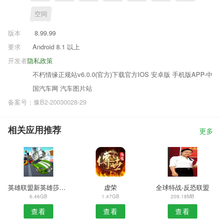
空间
版本
8.99.99
要求
Android 8.1 以上
开发者
隐私政策
不朽情缘正规站v6.0.0(官方)下载官方IOS 安卓版 手机版APP-中
国汽车网 汽车图片站
备案号：豫B2-20030028-29
相关应用推荐
更多
英雄联盟新英雄莎弥拉
虚荣
全球特战-反恐联盟
6.46GB
1.47GB
209.18MB
查看
查看
查看