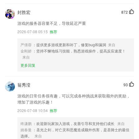
封胜宏
872
游戏的服务器容量不足，导致延迟严重
2026-07-08 05:15
推荐
严倩蓉
：提供更多游戏更新和补丁，修复bug和漏洞
来自
金刚娇
：坚持不懈地练习技能，熟悉游戏操作，提高反应速度！
来自
更多回复
翁秀滢
93
游戏的日常任务很有趣，可以完成各种挑战来获取额外的奖励，
增加了游戏的乐趣！
2026-07-08 10:54
推荐
终谦鹏
：欢迎新玩家加入游戏，友善引导和支持他们成长
来自
姚春曼
：圣光之剑，对亡灵和恶魔造成额外伤害，是圣骑士的最佳
选择。
来自