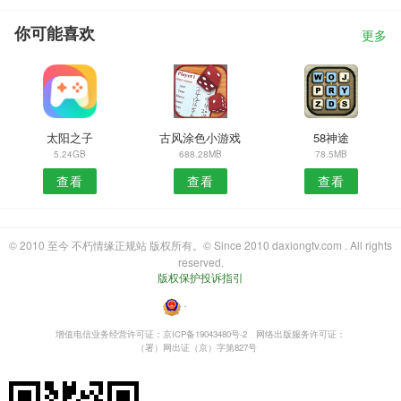
你可能喜欢
更多
太阳之子
古风涂色小游戏
58神途
5.24GB
688.28MB
78.5MB
查看
查看
查看
© 2010 至今 不朽情缘正规站 版权所有。© Since 2010 daxiongtv.com . All rights
reserved.
版权保护投诉指引
・
增值电信业务经营许可证：京ICP备19043480号-2
网络出版服务许可证：
（署）网出证（京）字第827号