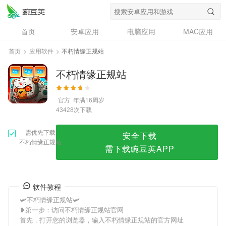
不朽情缘正规站
首页
安卓应用
电脑应用
MAC应用
资讯
专题
设计奖
创意应用
首页
>
应用软件
>
不朽情缘正规站
问答
不朽情缘正规站
官方
年满16周岁
次下载
43428
需优先下载
安全下载
不朽情缘正规站
需下载豌豆荚APP
软件教程
🛩不朽情缘正规站🛩
❥第一步：访问不朽情缘正规站官网
首先，打开您的浏览器，输入不朽情缘正规站的官方网址