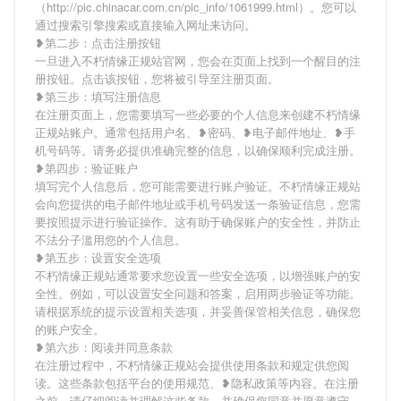
（http://pic.chinacar.com.cn/pic_info/1061999.html）。您可以
通过搜索引擎搜索或直接输入网址来访问。
❥第二步：点击注册按钮
一旦进入不朽情缘正规站官网，您会在页面上找到一个醒目的注
册按钮。点击该按钮，您将被引导至注册页面。
❥第三步：填写注册信息
在注册页面上，您需要填写一些必要的个人信息来创建不朽情缘
正规站账户。通常包括用户名、❥密码、❥电子邮件地址、❥手
机号码等。请务必提供准确完整的信息，以确保顺利完成注册。
❥第四步：验证账户
填写完个人信息后，您可能需要进行账户验证。不朽情缘正规站
会向您提供的电子邮件地址或手机号码发送一条验证信息，您需
要按照提示进行验证操作。这有助于确保账户的安全性，并防止
不法分子滥用您的个人信息。
❥第五步：设置安全选项
不朽情缘正规站通常要求您设置一些安全选项，以增强账户的安
全性。例如，可以设置安全问题和答案，启用两步验证等功能。
请根据系统的提示设置相关选项，并妥善保管相关信息，确保您
的账户安全。
❥第六步：阅读并同意条款
在注册过程中，不朽情缘正规站会提供使用条款和规定供您阅
读。这些条款包括平台的使用规范、❥隐私政策等内容。在注册
之前，请仔细阅读并理解这些条款，并确保您同意并愿意遵守。