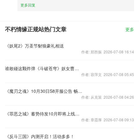
更多回复
不朽情缘正规站热门文章
更多
《妖尾2》万圣节豺狼豪礼相送
作者: 郑胜振 2026-07-08 16:14
谁敢碰这颗炸弹《斗破苍穹》妖女曹颖降临
作者: 容萍文 2026-07-08 05:45
《魔刃之魂》10月30日S8开服公告 畅享新服礼包
作者: 从克策 2026-07-08 04:26
《罪恶之城》蓄势待发10月即将上线—狂战士杀职业全能推荐
作者: 章霞厚 2026-07-08 09:13
《反斗三国》内测开启！活动多多！