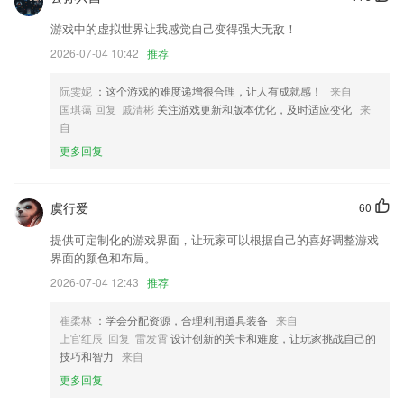
优惠券类型
游戏中的虚拟世界让我感觉自己变得强大无敌！
加强用户隐私保护和规范隐私政策
2026-07-04 10:42
推荐
修复多个用户反馈的小问题
入库流水新增全局筛选，查找记录更方便
阮雯妮
：这个游戏的难度递增很合理，让人有成就感！
来自
国琪霭 回复 戚清彬
关注游戏更新和版本优化，及时适应变化
来
优化水印照片拍摄保存功能
自
联系我们
更多回复
以上就是中国电竞ob基地的介绍，如果您喜欢这款软件，您可以到应用
商店进行打分评论，说出您的使用经历，以帮助我们更好的对产品进行优
化修改。
虞行爱
60
提供可定制化的游戏界面，让玩家可以根据自己的喜好调整游戏
界面的颜色和布局。
2026-07-04 12:43
推荐
崔柔林
：学会分配资源，合理利用道具装备
来自
上官红辰 回复 雷发霄
设计创新的关卡和难度，让玩家挑战自己的
技巧和智力
来自
更多回复