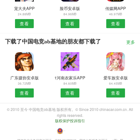
宠大夫APP
脸币安卓版
传媒网APP
24.88MB
84.96MB
46.97MB
查看
查看
查看
下载了中国电竞ob基地的朋友都下载了
更多
广东摄协安卓版
1河南农家乐APP
爱车族安卓版
36.72MB
84.60MB
64.45MB
查看
查看
查看
© 2010 至今 中国电竞ob基地 版权所有。© Since 2010 chinacar.com.cn. All
rights reserved.
版权保护投诉指引
・