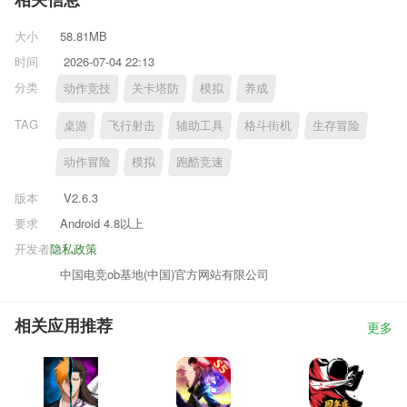
相关信息
大小
58.81MB
时间
2026-07-04 22:13
分类
动作竞技
关卡塔防
模拟
养成
TAG
桌游
飞行射击
辅助工具
格斗街机
生存冒险
动作冒险
模拟
跑酷竞速
版本
V2.6.3
要求
Android 4.8以上
开发者
隐私政策
中国电竞ob基地(中国)官方网站有限公司
相关应用推荐
更多