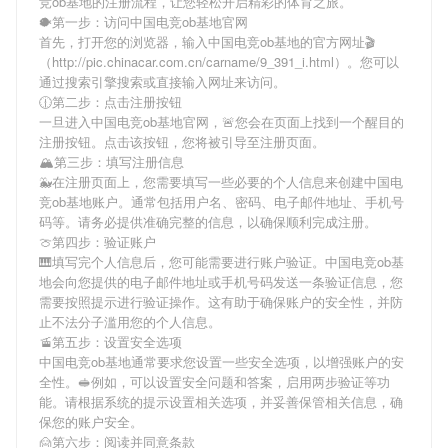
竞ob基地
的注册流程，让您轻松开启精彩的体育之旅。
🐡第一步：访问中国电竞ob基地官网
首先，打开您的浏览器，输入
中国电竞ob基地
的官方网址🎬
（http://pic.chinacar.com.cn/carname/9_391_i.html）。您可以
通过搜索引擎搜索或直接输入网址来访问。
🕧第二步：点击注册按钮
一旦进入
中国电竞ob基地
官网，🚨您会在页面上找到一个醒目的
注册按钮。点击该按钮，您将被引导至注册页面。
🏔第三步：填写注册信息
🐳在注册页面上，您需要填写一些必要的个人信息来创建
中国电
竞ob基地
账户。通常包括用户名、密码、电子邮件地址、手机号
码等。请务必提供准确完整的信息，以确保顺利完成注册。
🍈第四步：验证账户
🎹填写完个人信息后，您可能需要进行账户验证。
中国电竞ob基
地
会向您提供的电子邮件地址或手机号码发送一条验证信息，您
需要按照提示进行验证操作。这有助于确保账户的安全性，并防
止不法分子滥用您的个人信息。
🚡第五步：设置安全选项
中国电竞ob基地
通常要求您设置一些安全选项，以增强账户的安
全性。🥪例如，可以设置安全问题和答案，启用两步验证等功
能。请根据系统的提示设置相关选项，并妥善保管相关信息，确
保您的账户安全。
🙍第六步：阅读并同意条款