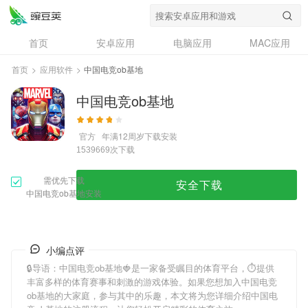
首页
安卓应用
电脑应用
MAC应用
资讯
专题
设计奖
创意应用
首页
>
应用软件
>
中国电竞ob基地
问答
中国电竞ob基地
官方
年满12周岁
下载安装
次下载
1539669
需优先下载
安全下载
中国电竞ob基地安装
小编点评
🔒导语：
中国电竞ob基地
🍓是一家备受瞩目的体育平台，⏱提供
丰富多样的体育赛事和刺激的游戏体验。如果您想加入
中国电竞
ob基地
的大家庭，参与其中的乐趣，本文将为您详细介绍
中国电