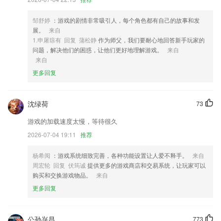
4,方便大家出行乘车
邹舒婷
：游戏的剧情非常吸引人，每个角色都有自己的故事和发
5,蓝牙加密：双向动态加密，保障信息安全。
展。
来自
6,学生的游戏化个人阅读导师——摆脱频繁耗时的考试，专注于阅读与思
1.申屠琼有 回复 蒲松静
作为师父，我们要耐心地回答新手玩家的
考
问题，解决他们的困惑，让他们更好地理解游戏。
来自
来自
中国电竞ob基地软件优势
更多回复
1.解决各种上岗问题，助力每个员工能够顺利的入职
2.消息查询：通过系统提醒可以快速查询动态信息和消息；
沈绿荷
73
3.多个互动板块，加入不同有趣互动汉字小游戏，2265让学习变得更有意
游戏的加载速度太慢，等待很久
思
2026-07-04 19:11
推荐
4.内容丰富且覆盖范围广，提供了更加专业便捷的学习体验。
5.将教育理论内容分章节呈现，利于学生学习教育理论知识；
杨希阅
：游戏系统细致完善，各种功能设置让人爱不释手。
来自
周宏轮 回复 伏筠诚
提供更多的游戏商店和交易系统，让玩家可以
6.简约又具古风的设计让你有极致的体验，除了夜间模式，还有更多绝美
购买和交换游戏物品。
来自
主题正在形成
更多回复
中国电竞ob基地更新了什么?
更新优化整体内容
公孙兴昌
773