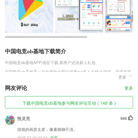
中国电竞ob基地下载简介
中国电竞ob基地
APP,现在下载,新用户还送新人礼包.
中国电竞ob基地是一款全新的大型仙侠类rpg多人在线pk游戏，游戏画面
更多
主要由高端引擎打造，使得游戏的表现能力更加丰富多样，不停地进行紧
张刺激的修炼与冒险来增加自己的见识和修为，培养自己的武器，强化自
网友评论
更多
己的战斗力，碾压对手。
中国电竞ob基地软件特色
下载中国电竞ob基地参与网友评论互动 ( 148 条 )
1,【供应商的广告平台】
熊灵亮
946
2,找路线、看电影、寻美食
3,随查字典：古文生僻的字很多，我们提供了一款随时查看的字典，方便
游戏的画质太差，像素模糊不清。
用户深入学习和理解古文
2026-07-04 22:13
推荐