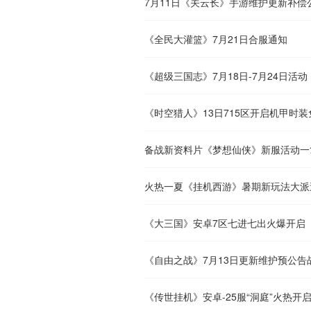
7月11日《关云长》手游维护更新补偿
《全民大灌篮》7月21日合服通知
《超级三国志》7月18日-7月24日活动
《时空猎人》13日715区开启机甲时
备战新资料片《梦想仙侠》新服活动一
火热一夏《挂机西游》暑期新玩法大派
《大三国》安卓7区七进七出火爆开启
《自由之战》7月13日更新维护预公告
《传世挂机》安卓-25服“洞庭”火热开