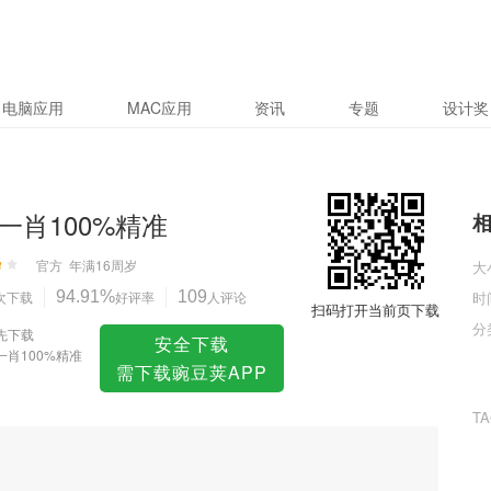
电脑应用
MAC应用
资讯
专题
设计奖
一肖100%精准
官方
年满16周岁
大
次下载
94.91%
好评率
109
人评论
时
扫码打开当前页下载
分
先下载
安全下载
一肖100%精准
需下载豌豆荚APP
T