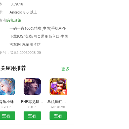
本
3.79.16
求
Android 8.0 以上
发者
隐私政策
一码一肖100%精准(中国)手机APP
下载IOS/安卓/网页通用版入口-中国
汽车网 汽车图片站
号：豫B2-20030028-29
相关应用推荐
更多
冒险小球
FNF再见世界升级版
单机疯狂猜字谜
4.72GB
2.4GB
596.34MB
查看
查看
查看