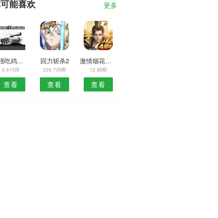
你可能喜欢
更多
最强吃鸡王手游
回力斩杀2
激情烟花传奇
0.61GB
226.73MB
12.8MB
查看
查看
查看