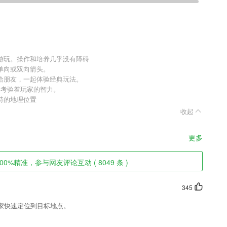
游玩。操作和培养几乎没有障碍
单向或双向箭头。
给朋友，一起体验经典玩法。
部考验着玩家的智力。
特的地理位置
收起
更多
0%精准，参与网友评论互动 ( 8049 条 )
345
家快速定位到目标地点。