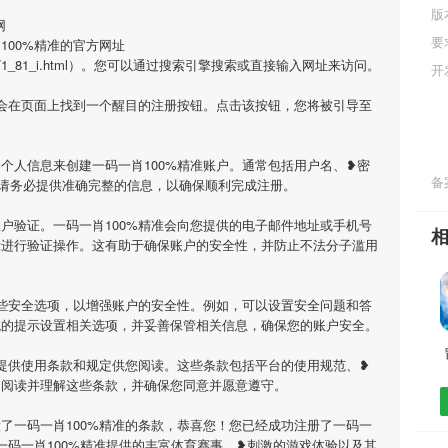
版
网
要
100%精准的官方网址
n/carname/1_81_i.html）。您可以通过搜索引擎搜索或直接输入网址来访问。
开
您会在页面上找到一个醒目的注册按钮。点击该按钮，您将被引导至
个人信息来创建一码一肖100%精准账户。通常包括用户名、❥密
备案
请务必提供准确完整的信息，以确保顺利完成注册。
户验证。一码一肖100%精准会向您提供的电子邮件地址或手机号
示进行验证操作。这有助于确保账户的安全性，并防止不法分子滥用
一些安全选项，以增强账户的安全性。例如，可以设置安全问题和答
统的提示设置相关选项，并妥善保管相关信息，确保您的账户安全。
会提供使用条款和规定供您阅读。这些条款包括平台的使用规范、❥
细阅读并理解这些条款，并确保您同意并愿意遵守。
了一码一肖100%精准的条款，恭喜您！您已经成功注册了一码一
一码一肖100%精准提供的丰富体育赛事、❥刺激的游戏体验以及其