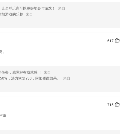
，让全球玩家可以更好地参与游戏！
来自
增加游戏的乐趣
来自
617
境。
的任务，感觉好有成就感 ！
来自
50%，法力恢复+30，附加驱散效果。
来自
715
严重