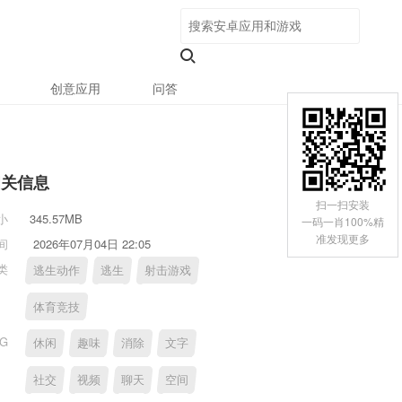
创意应用
问答
相关信息
扫一扫安装
小
345.57MB
一码一肖100%精
准发现更多
间
2026年07月04日 22:05
类
逃生动作
逃生
射击游戏
体育竞技
AG
休闲
趣味
消除
文字
社交
视频
聊天
空间